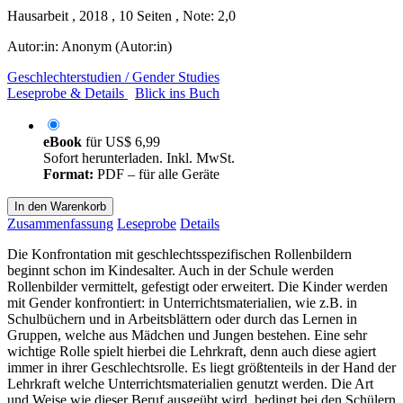
Hausarbeit , 2018 , 10 Seiten , Note: 2,0
Autor:in:
Anonym (Autor:in)
Geschlechterstudien / Gender Studies
Leseprobe & Details
Blick ins Buch
eBook
für
US$ 6,99
Sofort herunterladen. Inkl. MwSt.
Format:
PDF – für alle Geräte
In den Warenkorb
Zusammenfassung
Leseprobe
Details
Die Konfrontation mit geschlechtsspezifischen Rollenbildern
beginnt schon im Kindesalter. Auch in der Schule werden
Rollenbilder vermittelt, gefestigt oder erweitert. Die Kinder werden
mit Gender konfrontiert: in Unterrichtsmaterialien, wie z.B. in
Schulbüchern und in Arbeitsblättern oder durch das Lernen in
Gruppen, welche aus Mädchen und Jungen bestehen. Eine sehr
wichtige Rolle spielt hierbei die Lehrkraft, denn auch diese agiert
immer in ihrer Geschlechtsrolle. Es liegt größtenteils in der Hand der
Lehrkraft welche Unterrichtsmaterialien genutzt werden. Die Art
und Weise wie dieser Beruf ausgeübt wird, bedingt bei den Schülern