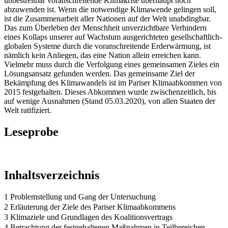
unbestreitbar voranschreitende Klimakrise überhaupt noch
abzuwenden ist. Wenn die notwendige Klimawende gelingen soll,
ist die Zusammenarbeit aller Nationen auf der Welt unabdingbar.
Das zum Überleben der Menschheit unverzichtbare Verhindern
eines Kollaps unserer auf Wachstum ausgerichteten gesellschaftlich-
globalen Systeme durch die voranschreitende Erderwärmung, ist
nämlich kein Anliegen, das eine Nation allein erreichen kann.
Vielmehr muss durch die Verfolgung eines gemeinsamen Zieles ein
Lösungsansatz gefunden werden. Das gemeinsame Ziel der
Bekämpfung des Klimawandels ist im Pariser Klimaabkommen von
2015 festgehalten. Dieses Abkommen wurde zwischenzeitlich, bis
auf wenige Ausnahmen (Stand 05.03.2020), von allen Staaten der
Welt ratifiziert.
Leseprobe
Inhaltsverzeichnis
1 Problemstellung und Gang der Untersuchung
2 Erläuterung der Ziele des Pariser Klimaabkommens
3 Klimaziele und Grundlagen des Koalitionsvertrags
4 Betrachtung der festgehaltenen Maßnahmen in Teilbereichen