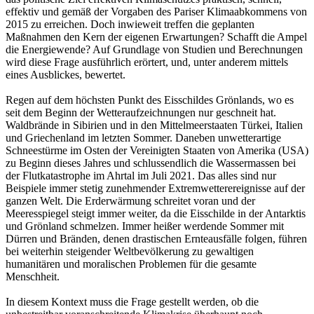
effektiv und gemäß der Vorgaben des Pariser Klimaabkommens von
2015 zu erreichen. Doch inwieweit treffen die geplanten
Maßnahmen den Kern der eigenen Erwartungen? Schafft die Ampel
die Energiewende? Auf Grundlage von Studien und Berechnungen
wird diese Frage ausführlich erörtert, und, unter anderem mittels
eines Ausblickes, bewertet.
Regen auf dem höchsten Punkt des Eisschildes Grönlands, wo es
seit dem Beginn der Wetteraufzeichnungen nur geschneit hat.
Waldbrände in Sibirien und in den Mittelmeerstaaten Türkei, Italien
und Griechenland im letzten Sommer. Daneben unwetterartige
Schneestürme im Osten der Vereinigten Staaten von Amerika (USA)
zu Beginn dieses Jahres und schlussendlich die Wassermassen bei
der Flutkatastrophe im Ahrtal im Juli 2021. Das alles sind nur
Beispiele immer stetig zunehmender Extremwetterereignisse auf der
ganzen Welt. Die Erderwärmung schreitet voran und der
Meeresspiegel steigt immer weiter, da die Eisschilde in der Antarktis
und Grönland schmelzen. Immer heißer werdende Sommer mit
Dürren und Bränden, denen drastischen Ernteausfälle folgen, führen
bei weiterhin steigender Weltbevölkerung zu gewaltigen
humanitären und moralischen Problemen für die gesamte
Menschheit.
In diesem Kontext muss die Frage gestellt werden, ob die