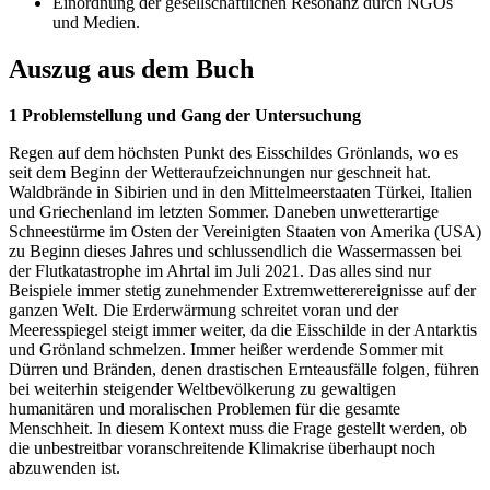
Einordnung der gesellschaftlichen Resonanz durch NGOs
und Medien.
Auszug aus dem Buch
1 Problemstellung und Gang der Untersuchung
Regen auf dem höchsten Punkt des Eisschildes Grönlands, wo es
seit dem Beginn der Wetteraufzeichnungen nur geschneit hat.
Waldbrände in Sibirien und in den Mittelmeerstaaten Türkei, Italien
und Griechenland im letzten Sommer. Daneben unwetterartige
Schneestürme im Osten der Vereinigten Staaten von Amerika (USA)
zu Beginn dieses Jahres und schlussendlich die Wassermassen bei
der Flutkatastrophe im Ahrtal im Juli 2021. Das alles sind nur
Beispiele immer stetig zunehmender Extremwetterereignisse auf der
ganzen Welt. Die Erderwärmung schreitet voran und der
Meeresspiegel steigt immer weiter, da die Eisschilde in der Antarktis
und Grönland schmelzen. Immer heißer werdende Sommer mit
Dürren und Bränden, denen drastischen Ernteausfälle folgen, führen
bei weiterhin steigender Weltbevölkerung zu gewaltigen
humanitären und moralischen Problemen für die gesamte
Menschheit. In diesem Kontext muss die Frage gestellt werden, ob
die unbestreitbar voranschreitende Klimakrise überhaupt noch
abzuwenden ist.