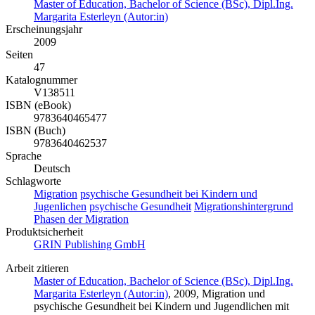
Master of Education, Bachelor of Science (BSc), Dipl.Ing.
Margarita Esterleyn (Autor:in)
Erscheinungsjahr
2009
Seiten
47
Katalognummer
V138511
ISBN (eBook)
9783640465477
ISBN (Buch)
9783640462537
Sprache
Deutsch
Schlagworte
Migration
psychische Gesundheit bei Kindern und
Jugenlichen
psychische Gesundheit
Migrationshintergrund
Phasen der Migration
Produktsicherheit
GRIN Publishing GmbH
Arbeit zitieren
Master of Education, Bachelor of Science (BSc), Dipl.Ing.
Margarita Esterleyn (Autor:in)
, 2009, Migration und
psychische Gesundheit bei Kindern und Jugendlichen mit