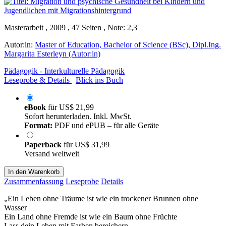
Masterarbeit , 2009 , 47 Seiten , Note: 2,3
Autor:in:
Master of Education, Bachelor of Science (BSc), Dipl.Ing.
Margarita Esterleyn (Autor:in)
Pädagogik - Interkulturelle Pädagogik
Leseprobe & Details
Blick ins Buch
eBook
für
US$ 21,99
Sofort herunterladen. Inkl. MwSt.
Format:
PDF und ePUB – für alle Geräte
Paperback
für
US$ 31,99
Versand weltweit
In den Warenkorb
Zusammenfassung
Leseprobe
Details
„Ein Leben ohne Träume ist wie ein trockener Brunnen ohne
Wasser
Ein Land ohne Fremde ist wie ein Baum ohne Früchte
Lass dein Leben mit Farben bereichern