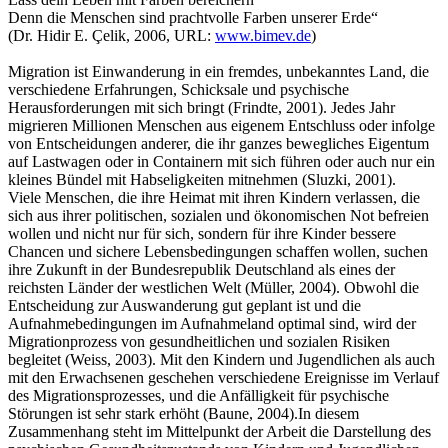
Denn die Menschen sind prachtvolle Farben unserer Erde“
(Dr. Hidir E. Çelik, 2006, URL:
www.bimev.de
)
Migration ist Einwanderung in ein fremdes, unbekanntes Land, die
verschiedene Erfahrungen, Schicksale und psychische
Herausforderungen mit sich bringt (Frindte, 2001). Jedes Jahr
migrieren Millionen Menschen aus eigenem Entschluss oder infolge
von Entscheidungen anderer, die ihr ganzes bewegliches Eigentum
auf Lastwagen oder in Containern mit sich führen oder auch nur ein
kleines Bündel mit Habseligkeiten mitnehmen (Sluzki, 2001).
Viele Menschen, die ihre Heimat mit ihren Kindern verlassen, die
sich aus ihrer politischen, sozialen und ökonomischen Not befreien
wollen und nicht nur für sich, sondern für ihre Kinder bessere
Chancen und sichere Lebensbedingungen schaffen wollen, suchen
ihre Zukunft in der Bundesrepublik Deutschland als eines der
reichsten Länder der westlichen Welt (Müller, 2004). Obwohl die
Entscheidung zur Auswanderung gut geplant ist und die
Aufnahmebedingungen im Aufnahmeland optimal sind, wird der
Migrationprozess von gesundheitlichen und sozialen Risiken
begleitet (Weiss, 2003). Mit den Kindern und Jugendlichen als auch
mit den Erwachsenen geschehen verschiedene Ereignisse im Verlauf
des Migrationsprozesses, und die Anfälligkeit für psychische
Störungen ist sehr stark erhöht (Baune, 2004).In diesem
Zusammenhang steht im Mittelpunkt der Arbeit die Darstellung des