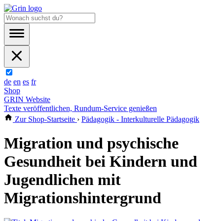
de
en
es
fr
Shop
GRIN Website
Texte veröffentlichen, Rundum-Service genießen
Zur Shop-Startseite
›
Pädagogik - Interkulturelle Pädagogik
Migration und psychische
Gesundheit bei Kindern und
Jugendlichen mit
Migrationshintergrund