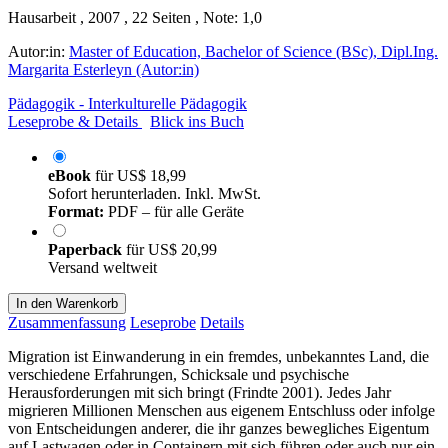
Hausarbeit , 2007 , 22 Seiten , Note: 1,0
Autor:in:
Master of Education, Bachelor of Science (BSc), Dipl.Ing.
Margarita Esterleyn (Autor:in)
Pädagogik - Interkulturelle Pädagogik
Leseprobe & Details
Blick ins Buch
eBook
für
US$ 18,99
Sofort herunterladen. Inkl. MwSt.
Format:
PDF – für alle Geräte
Paperback
für
US$ 20,99
Versand weltweit
In den Warenkorb
Zusammenfassung
Leseprobe
Details
Migration ist Einwanderung in ein fremdes, unbekanntes Land, die
verschiedene Erfahrungen, Schicksale und psychische
Herausforderungen mit sich bringt (Frindte 2001). Jedes Jahr
migrieren Millionen Menschen aus eigenem Entschluss oder infolge
von Entscheidungen anderer, die ihr ganzes bewegliches Eigentum
auf Lastwagen oder in Containern mit sich führen oder auch nur ein