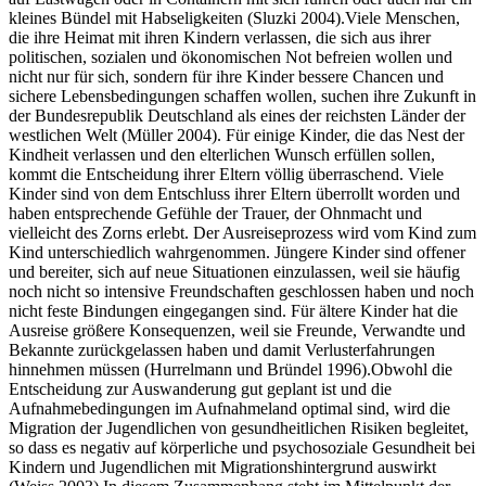
kleines Bündel mit Habseligkeiten (Sluzki 2004).Viele Menschen,
die ihre Heimat mit ihren Kindern verlassen, die sich aus ihrer
politischen, sozialen und ökonomischen Not befreien wollen und
nicht nur für sich, sondern für ihre Kinder bessere Chancen und
sichere Lebensbedingungen schaffen wollen, suchen ihre Zukunft in
der Bundesrepublik Deutschland als eines der reichsten Länder der
westlichen Welt (Müller 2004). Für einige Kinder, die das Nest der
Kindheit verlassen und den elterlichen Wunsch erfüllen sollen,
kommt die Entscheidung ihrer Eltern völlig überraschend. Viele
Kinder sind von dem Entschluss ihrer Eltern überrollt worden und
haben entsprechende Gefühle der Trauer, der Ohnmacht und
vielleicht des Zorns erlebt. Der Ausreiseprozess wird vom Kind zum
Kind unterschiedlich wahrgenommen. Jüngere Kinder sind offener
und bereiter, sich auf neue Situationen einzulassen, weil sie häufig
noch nicht so intensive Freundschaften geschlossen haben und noch
nicht feste Bindungen eingegangen sind. Für ältere Kinder hat die
Ausreise größere Konsequenzen, weil sie Freunde, Verwandte und
Bekannte zurückgelassen haben und damit Verlusterfahrungen
hinnehmen müssen (Hurrelmann und Bründel 1996).Obwohl die
Entscheidung zur Auswanderung gut geplant ist und die
Aufnahmebedingungen im Aufnahmeland optimal sind, wird die
Migration der Jugendlichen von gesundheitlichen Risiken begleitet,
so dass es negativ auf körperliche und psychosoziale Gesundheit bei
Kindern und Jugendlichen mit Migrationshintergrund auswirkt