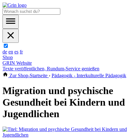
de
en
es
fr
Shop
GRIN Website
Texte veröffentlichen, Rundum-Service genießen
Zur Shop-Startseite
›
Pädagogik - Interkulturelle Pädagogik
Migration und psychische
Gesundheit bei Kindern und
Jugendlichen