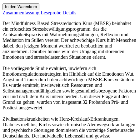
In den Warenkorb
Zusammenfassung
Leseprobe
Details
Der Mindfulness-Based-Stressreduction-Kurs (MBSR) beinhaltet
ein erforschtes Stressbewältigungsprogramm, das die
Achtsamkeitspraxis mit Wahrnehmungsübungen, Reflexion und
Meditation im Stillen vereint. Der achtwöchige Kurs hilft Menschen
dabei, den jetzigen Moment wertfrei zu beobachten und
anzunehmen. Darüber hinaus wird der Umgang mit störenden
Emotionen und stressbelastenden Situationen erlernt.
Die vorliegende Studie evaluiert, inwiefern sich
Emotionsregulationsstrategien im Hinblick auf die Emotionen Wut,
Angst und Trauer durch den achtwöchigen MBSR-Kurs verändern.
Es wurde ermittelt, inwieweit sich Ressourcen und
Selbstmanagementfähigkeiten sowie gesundheitsbezogene Faktoren
vor und nach dem Kurs unterscheiden. Um dieser Frage auf den
Grund zu gehen, wurden von insgesamt 32 Probanden Prä- und
Posttest ausgewertet.
Zivilisationskrankheiten wie Herz-Kreislauf-Erkrankungen,
Diabetes mellitus, Krebs sowie chronische Atemwegserkrankungen
und psychische Störungen dominieren die vorzeitige Sterbeursache
Deutschlands. Der individuelle Lebensstil und gewisse