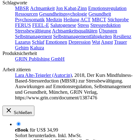
Schlagworte
MBSR
Achtsamkeit
Jon Kabat-Zinn
Emotionsregulation
Ressourcen
Gesundheitspsychologie
Gesundheit
Psychosomatik
Medizin
Heilung
ACT
MBCT
Stichprobe
FERUS
FEEL-E
Salutogenese
Stress
Stressreduktion
Stressbewältigung
Achtsamkeitsqualitäten
Übungen
Selbstmanagement
Selbstmanagementfähigkeiten
Resilienz
Lazarus
Schlaf
Emotionen
Depression
Wut
Angst
Trauer
Gehirn
Kaluza
Produktsicherheit
GRIN Publishing GmbH
Arbeit zitieren
Lara Alte-Teigeler (Autor:in)
, 2018, Der Kurs Mindfulness-
Based-Stressreduction (MBSR) zur Stressbewältigung.
Auswirkungen auf Emotionsregulation, Selbstmanagement
und Gesundheit, München, GRIN Verlag,
https://www.grin.com/document/1387476
Schließen
eBook
für
US$ 34,99
Sofort herunterladen. Inkl. MwSt.