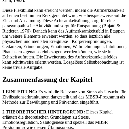
Zinn, 1982).
Diese Flexibilität kann erreicht werden, indem die Aufmerksamkeit
auf einen bestimmten Reiz gerichtet wird, wie beispielsweise auf die
Ein- und Ausatmung. Diese Achtsamkeitsübung sorgt für eine
parasympathische Aktivität und sorgt für Entspannung (Bujatti &
Riederer, 1976). Danach kann das Aufmerksamkeitsfeld in Etappen
um weitere Elemente erweitert werden, so dass letztlich alle
physischen und mentalen Ereignisse - Körperempfindungen,
Gedanken, Erinnerungen, Emotionen, Wahrnehmungen, Intuitionen,
Phantasien - genauso einbezogen werden können, wie sie in
Echtzeit auftreten. Die Erweiterung des Aufmerksamkeitsfeldes
kann schrittweise erlernt werden. Losgelöste Selbstbeobachtung ist
keine triviale Aufgabe.
Zusammenfassung der Kapitel
1 EINLEITUNG:
Es wird die Relevanz von Stress als Ursache für
Zivilisationserkrankungen dargestellt und das MBSR-Programm als
Methode zur Bewältigung und Prävention eingeführt.
2 THEORETISCHER HINTERGRUND:
Dieses Kapitel
erläutert die theoretischen Grundlagen zu Stress,
Emotionsregulation, Salutogenese und speziell das MBSR-
Programm sowie dessen Übungspraxis.