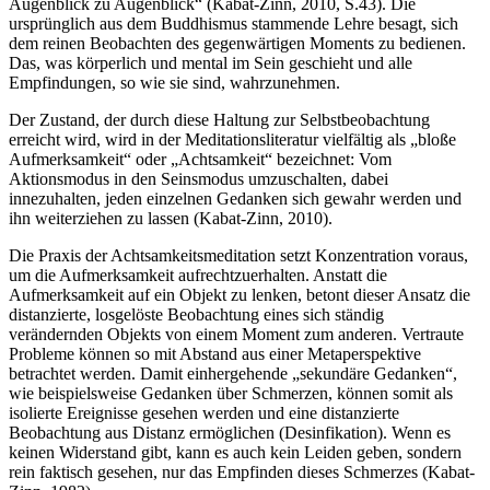
Augenblick zu Augenblick“ (Kabat-Zinn, 2010, S.43). Die
ursprünglich aus dem Buddhismus stammende Lehre besagt, sich
dem reinen Beobachten des gegenwärtigen Moments zu bedienen.
Das, was körperlich und mental im Sein geschieht und alle
Empfindungen, so wie sie sind, wahrzunehmen.
Der Zustand, der durch diese Haltung zur Selbstbeobachtung
erreicht wird, wird in der Meditationsliteratur vielfältig als „bloße
Aufmerksamkeit“ oder „Achtsamkeit“ bezeichnet: Vom
Aktionsmodus in den Seinsmodus umzuschalten, dabei
innezuhalten, jeden einzelnen Gedanken sich gewahr werden und
ihn weiterziehen zu lassen (Kabat-Zinn, 2010).
Die Praxis der Achtsamkeitsmeditation setzt Konzentration voraus,
um die Aufmerksamkeit aufrechtzuerhalten. Anstatt die
Aufmerksamkeit auf ein Objekt zu lenken, betont dieser Ansatz die
distanzierte, losgelöste Beobachtung eines sich ständig
verändernden Objekts von einem Moment zum anderen. Vertraute
Probleme können so mit Abstand aus einer Metaperspektive
betrachtet werden. Damit einhergehende „sekundäre Gedanken“,
wie beispielsweise Gedanken über Schmerzen, können somit als
isolierte Ereignisse gesehen werden und eine distanzierte
Beobachtung aus Distanz ermöglichen (Desinfikation). Wenn es
keinen Widerstand gibt, kann es auch kein Leiden geben, sondern
rein faktisch gesehen, nur das Empfinden dieses Schmerzes (Kabat-