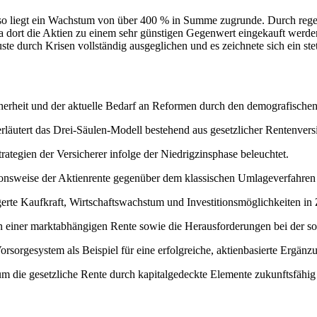
so liegt ein Wachstum von über 400 % in Summe zugrunde. Durch reg
 da dort die Aktien zu einem sehr günstigen Gegenwert eingekauft werde
te durch Krisen vollständig ausgeglichen und es zeichnete sich ein st
herheit und der aktuelle Bedarf an Reformen durch den demografischen
rläutert das Drei-Säulen-Modell bestehend aus gesetzlicher Rentenversi
ategien der Versicherer infolge der Niedrigzinsphase beleuchtet.
ionsweise der Aktienrente gegenüber dem klassischen Umlageverfahren 
erte Kaufkraft, Wirtschaftswachstum und Investitionsmöglichkeiten in 
en einer marktabhängigen Rente sowie die Herausforderungen bei der s
rsorgesystem als Beispiel für eine erfolgreiche, aktienbasierte Ergän
ie gesetzliche Rente durch kapitalgedeckte Elemente zukunftsfähig z