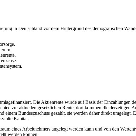
icherung in Deutschland vor dem Hintergrund des demografischen Wandel
orsorge.
erern.
enrente.
renzcase.
ntensystem.
mlagefinanziert. Die Aktienrente würde auf Basis der Einzahlungen de
schied zur aktuellen gesetzlichen Rente, dort kommen die derzeitigen A
nd einem Bundeszuschuss gezahlt, sie werden daher direkt umgelegt. Es 
zahlte Kapital.
itraum eines Arbeitnehmers angelegt werden kann und von den Wertent
tellt werden können.