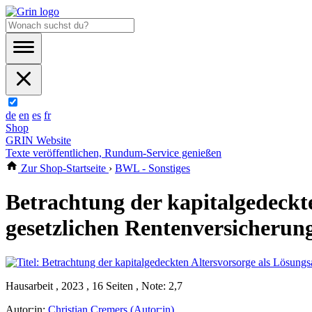
de
en
es
fr
Shop
GRIN Website
Texte veröffentlichen, Rundum-Service genießen
Zur Shop-Startseite
›
BWL - Sonstiges
Betrachtung der kapitalgedeckt
gesetzlichen Rentenversicherun
Hausarbeit , 2023 , 16 Seiten , Note: 2,7
Autor:in:
Christian Cremers (Autor:in)