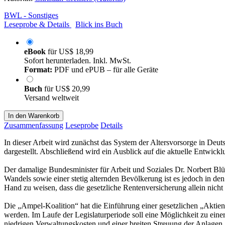
BWL - Sonstiges
Leseprobe & Details
Blick ins Buch
eBook
für
US$ 18,99
Sofort herunterladen. Inkl. MwSt.
Format:
PDF und ePUB – für alle Geräte
Buch
für
US$ 20,99
Versand weltweit
In den Warenkorb
Zusammenfassung
Leseprobe
Details
In dieser Arbeit wird zunächst das System der Altersvorsorge in Deuts
dargestellt. Abschließend wird ein Ausblick auf die aktuelle Entwic
Der damalige Bundesminister für Arbeit und Soziales Dr. Norbert Blü
Wandels sowie einer stetig alternden Bevölkerung ist es jedoch in de
Hand zu weisen, dass die gesetzliche Rentenversicherung allein nicht
Die „Ampel-Koalition“ hat die Einführung einer gesetzlichen „Aktie
werden. Im Laufe der Legislaturperiode soll eine Möglichkeit zu einer
niedrigen Verwaltungskosten und einer breiten Streuung der Anlagen.