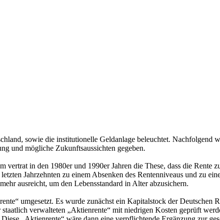
chland, sowie die institutionelle Geldanlage beleuchtet. Nachfolgend w
klung und mögliche Zukunftsaussichten gegeben.
m vertrat in den 1980er und 1990er Jahren die These, dass die Rente z
n letzten Jahrzehnten zu einem Absenken des Rentenniveaus und zu eine
 mehr ausreicht, um den Lebensstandard in Alter abzusichern.
nrente“ umgesetzt. Es wurde zunächst ein Kapitalstock der Deutschen
 staatlich verwalteten „Aktienrente“ mit niedrigen Kosten geprüft werde
 Diese „Aktienrente“ wäre dann eine verpflichtende Ergänzung zur ges