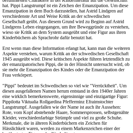
berühmtesten Charaktere in der Kinderliteratur auf die Gesellschaft
hat. Pippi Langstrumpf ist ein Zeichen der Emanzipation. Um diese
Emanzipation in dem Buch darzustellen, hat Astrid Lindgren auf
verschiedenste Art und Weise Kritik an der schwedischen
Gesellschaft geübt. Aus diesem Grund wird zu Beginn auf Astrid
Lindgrens Leben eingegangen, um ihre Beweggründe zu verstehen,
wieso sie Kritik an dem System ausgeübt und eine Figur aus ihren
Kinderbüchern als Sprachrohr dafür benutzt hat.
Erst wenn man diese Information erlangt hat, kann man die weiteren
Aspekte verstehen, warum Kritik an der schwedischen Gesellschaft
1945 ausgeübt wird. Diese kritischen Aspekte führen letztendlich zu
der emanzipatorischen Pippi, die in der Hinsicht untersucht wird, ob
sie mehr die Emanzipation des Kindes oder die Emanzipation der
Frau verkörpert.
"Pippi" bedeutet im Schwedischen so viel wie "Verrücktheit". Um
diesen ausgefallenen Namen herum entstand in den 1940er Jahren
eine wirklich bemerkenswerte, eigensinnige und einzigartige Figur:
Pippilotta Viktualia Rollgardina Pfefferminz Efraimstochter
Langstrumpf. Ausgefallen wie der Name ist auch ihr Aussehen:
Rote, vom Kopf abstehende Haare, Sommersprossen, selbstgenähte
Kleider, verschiedenfarbige Strümpfe und viel zu große Schuhe.
Merkmale, die in älteren Kinderbüchern ein Zeichen für
Hässlichkeit waren, werden zu einem Markenzeichen einer der