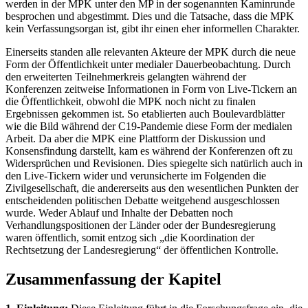
werden in der MPK unter den MP in der sogenannten Kaminrunde
besprochen und abgestimmt. Dies und die Tatsache, dass die MPK
kein Verfassungsorgan ist, gibt ihr einen eher informellen Charakter.
Einerseits standen alle relevanten Akteure der MPK durch die neue
Form der Öffentlichkeit unter medialer Dauerbeobachtung. Durch
den erweiterten Teilnehmerkreis gelangten während der
Konferenzen zeitweise Informationen in Form von Live-Tickern an
die Öffentlichkeit, obwohl die MPK noch nicht zu finalen
Ergebnissen gekommen ist. So etablierten auch Boulevardblätter
wie die Bild während der C19-Pandemie diese Form der medialen
Arbeit. Da aber die MPK eine Plattform der Diskussion und
Konsensfindung darstellt, kam es während der Konferenzen oft zu
Widersprüchen und Revisionen. Dies spiegelte sich natürlich auch in
den Live-Tickern wider und verunsicherte im Folgenden die
Zivilgesellschaft, die andererseits aus den wesentlichen Punkten der
entscheidenden politischen Debatte weitgehend ausgeschlossen
wurde. Weder Ablauf und Inhalte der Debatten noch
Verhandlungspositionen der Länder oder der Bundesregierung
waren öffentlich, somit entzog sich „die Koordination der
Rechtsetzung der Landesregierung“ der öffentlichen Kontrolle.
Zusammenfassung der Kapitel