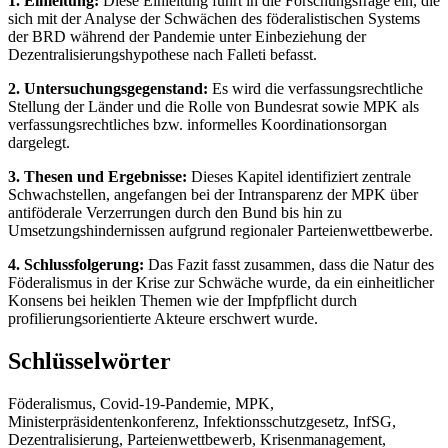
1. Einleitung:
Diese Einleitung führt in die Forschungsfrage ein, die
sich mit der Analyse der Schwächen des föderalistischen Systems
der BRD während der Pandemie unter Einbeziehung der
Dezentralisierungshypothese nach Falleti befasst.
2. Untersuchungsgegenstand:
Es wird die verfassungsrechtliche
Stellung der Länder und die Rolle von Bundesrat sowie MPK als
verfassungsrechtliches bzw. informelles Koordinationsorgan
dargelegt.
3. Thesen und Ergebnisse:
Dieses Kapitel identifiziert zentrale
Schwachstellen, angefangen bei der Intransparenz der MPK über
antiföderale Verzerrungen durch den Bund bis hin zu
Umsetzungshindernissen aufgrund regionaler Parteienwettbewerbe.
4. Schlussfolgerung:
Das Fazit fasst zusammen, dass die Natur des
Föderalismus in der Krise zur Schwäche wurde, da ein einheitlicher
Konsens bei heiklen Themen wie der Impfpflicht durch
profilierungsorientierte Akteure erschwert wurde.
Schlüsselwörter
Föderalismus, Covid-19-Pandemie, MPK,
Ministerpräsidentenkonferenz, Infektionsschutzgesetz, InfSG,
Dezentralisierung, Parteienwettbewerb, Krisenmanagement,