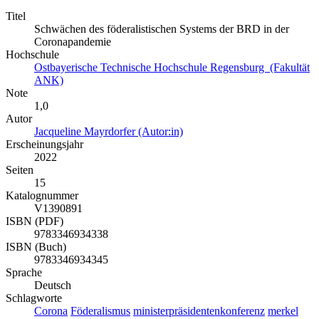
Titel
Schwächen des föderalistischen Systems der BRD in der
Coronapandemie
Hochschule
Ostbayerische Technische Hochschule Regensburg (Fakultät
ANK)
Note
1,0
Autor
Jacqueline Mayrdorfer (Autor:in)
Erscheinungsjahr
2022
Seiten
15
Katalognummer
V1390891
ISBN (PDF)
9783346934338
ISBN (Buch)
9783346934345
Sprache
Deutsch
Schlagworte
Corona
Föderalismus
ministerpräsidentenkonferenz
merkel