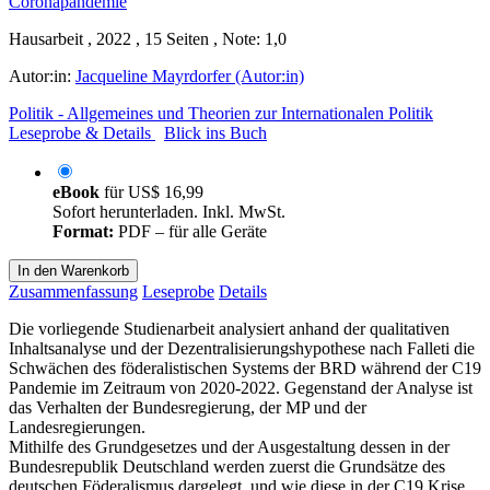
Hausarbeit , 2022 , 15 Seiten , Note: 1,0
Autor:in:
Jacqueline Mayrdorfer (Autor:in)
Politik - Allgemeines und Theorien zur Internationalen Politik
Leseprobe & Details
Blick ins Buch
eBook
für
US$ 16,99
Sofort herunterladen. Inkl. MwSt.
Format:
PDF – für alle Geräte
In den Warenkorb
Zusammenfassung
Leseprobe
Details
Die vorliegende Studienarbeit analysiert anhand der qualitativen
Inhaltsanalyse und der Dezentralisierungshypothese nach Falleti die
Schwächen des föderalistischen Systems der BRD während der C19
Pandemie im Zeitraum von 2020-2022. Gegenstand der Analyse ist
das Verhalten der Bundesregierung, der MP und der
Landesregierungen.
Mithilfe des Grundgesetzes und der Ausgestaltung dessen in der
Bundesrepublik Deutschland werden zuerst die Grundsätze des
deutschen Föderalismus dargelegt, und wie diese in der C19 Krise