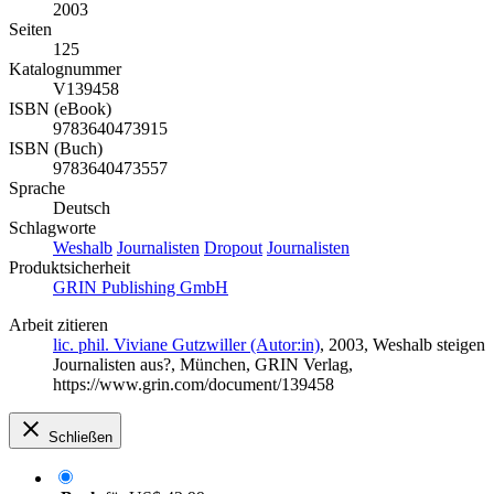
2003
Seiten
125
Katalognummer
V139458
ISBN (eBook)
9783640473915
ISBN (Buch)
9783640473557
Sprache
Deutsch
Schlagworte
Weshalb
Journalisten
Dropout
Journalisten
Produktsicherheit
GRIN Publishing GmbH
Arbeit zitieren
lic. phil. Viviane Gutzwiller (Autor:in)
, 2003, Weshalb steigen
Journalisten aus?, München, GRIN Verlag,
https://www.grin.com/document/139458
Schließen