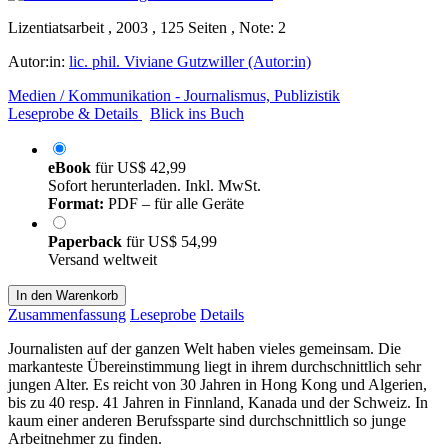
Lizentiatsarbeit , 2003 , 125 Seiten , Note: 2
Autor:in:
lic. phil. Viviane Gutzwiller (Autor:in)
Medien / Kommunikation - Journalismus, Publizistik
Leseprobe & Details
Blick ins Buch
eBook
für
US$ 42,99
Sofort herunterladen. Inkl. MwSt.
Format:
PDF – für alle Geräte
Paperback
für
US$ 54,99
Versand weltweit
In den Warenkorb
Zusammenfassung
Leseprobe
Details
Journalisten auf der ganzen Welt haben vieles gemeinsam. Die
markanteste Übereinstimmung liegt in ihrem durchschnittlich sehr
jungen Alter. Es reicht von 30 Jahren in Hong Kong und Algerien,
bis zu 40 resp. 41 Jahren in Finnland, Kanada und der Schweiz. In
kaum einer anderen Berufssparte sind durchschnittlich so junge
Arbeitnehmer zu finden.