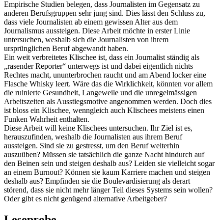
Empirische Studien belegen, dass Journalisten im Gegensatz zu
anderen Berufsgruppen sehr jung sind. Dies lässt den Schluss zu,
dass viele Journalisten ab einem gewissen Alter aus dem
Journalismus aussteigen. Diese Arbeit möchte in erster Linie
untersuchen, weshalb sich die Journalisten von ihrem
ursprünglichen Beruf abgewandt haben.
Ein weit verbreitetes Klischee ist, dass ein Journalist ständig als
„rasender Reporter“ unterwegs ist und dabei eigentlich nichts
Rechtes macht, ununterbrochen raucht und am Abend locker eine
Flasche Whisky leert. Wäre das die Wirklichkeit, könnten vor allem
die ruinierte Gesundheit, Langeweile und die unregelmässigen
Arbeitszeiten als Ausstiegsmotive angenommen werden. Doch dies
ist bloss ein Klischee, wenngleich auch Klischees meistens einen
Funken Wahrheit enthalten.
Diese Arbeit will keine Klischees untersuchen. Ihr Ziel ist es,
herauszufinden, weshalb die Journalisten aus ihrem Beruf
aussteigen. Sind sie zu gestresst, um den Beruf weiterhin
auszuüben? Müssen sie tatsächlich die ganze Nacht hindurch auf
den Beinen sein und steigen deshalb aus? Leiden sie vielleicht sogar
an einem Burnout? Können sie kaum Karriere machen und steigen
deshalb aus? Empfinden sie die Boulevardisierung als derart
störend, dass sie nicht mehr länger Teil dieses Systems sein wollen?
Oder gibt es nicht genügend alternative Arbeitgeber?
Leseprobe