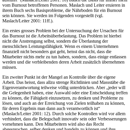
vom Burnout betroffenen Personen. Maslach und Leiter eruieren in
ihrem Buch sechs Basisprobleme, die Nährboden für ein Burnout
sein können. Sie werden im Folgenden vorgestellt (vgl.
Maslach/Leiter 2001: 11ff.).
Ein erstes grosses Problem bei der Untersuchung der Ursachen für
das Burnout ist die Arbeitsüberbelastung. Das Problem ist hierbei
nicht die Anstrengung selbst, sondern die Überlastung der
menschlichen Leistungsfähigkeit. Wenn es einem Unternehmen
finanziell nicht besonders gut geht, heisst das nicht, dass die
Mitarbeiter nichts mehr zu tun haben, sondern, dass einige entlassen
werden und die verbleibenden deren Arbeit zusätzlich übernehmen
müssen.
Ein zweiter Punkt ist der Mangel an Kontrolle über die eigene
Arbeit. Das heisst, dass allzu strenge Richtlinien und Massstäbe die
Eigenverantwortung teilweise völlig unterdrücken. Aber „jeder will
die Gelegenheit haben, eine Auswahl oder eine Entscheidung treffen
zu können, die Fähigkeit einzusetzen, zu denken und Probleme zu
lösen, und auch an der Erreichung von Zielen teilhaben zu können,
für deren Ergebnis man dann auch verantwortlich ist“
(Maslach/Leiter 2001: 12). Durch solche Kontrollen wird vor allem
verhindert, dass die Belegschaft innovativ sein oder Verbesserungen
vornehmen kann. Den Mitarbeitern wird also das Recht
abgesprochen, selber denken und handeln zu können und ihre