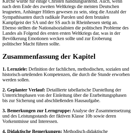
Kirche wurde für einige Christen handlungsleitend. Auch, wenn
nach dem Ende des zweiten Weltkriegs die meisten Deutschen
leugneten, Anhänger Hitlers gewesen zu sein, stieg die Anzahl der
Sympathisanten durch radikale Parolen und dem brutalen
Kampfgeist der SA und der SS auch in Rheinhessen stetig an.
Ebenso stellten die Nationalsozialisten die politischen Probleme des
Landes als Folgend des ersten ersten Weltkriegs dar, was in der
Bevölkerung Emotionen wecken sollte und zur Eroberung
politischer Macht führen sollte.
Zusammenfassung der Kapitel
1. Lernziele:
Definition der fachlichen, methodischen, sozialen und
historisch-urteilenden Kompetenzen, die durch die Stunde erworben
werden sollen.
2. Geplanter Verlauf:
Detaillierte tabellarische Darstellung der
Unterrichtsphasen von der Einleitung über die Erarbeitungsphasen
bis zur Sicherung und abschließenden Hausaufgabe.
3. Bemerkungen zur Lerngruppe:
Analyse der Zusammensetzung
und des Leistungsstands der fiktiven Klasse 10b sowie deren
Vorkenntnisse und Interessen.
4. Didaktische Bemerkungen:
Methodisch-didaktische