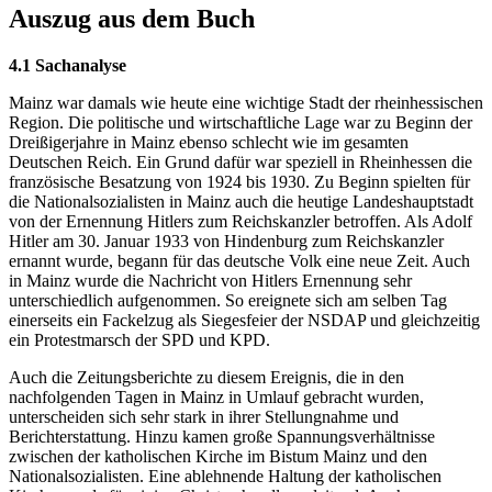
Auszug aus dem Buch
4.1 Sachanalyse
Mainz war damals wie heute eine wichtige Stadt der rheinhessischen
Region. Die politische und wirtschaftliche Lage war zu Beginn der
Dreißigerjahre in Mainz ebenso schlecht wie im gesamten
Deutschen Reich. Ein Grund dafür war speziell in Rheinhessen die
französische Besatzung von 1924 bis 1930. Zu Beginn spielten für
die Nationalsozialisten in Mainz auch die heutige Landeshauptstadt
von der Ernennung Hitlers zum Reichskanzler betroffen. Als Adolf
Hitler am 30. Januar 1933 von Hindenburg zum Reichskanzler
ernannt wurde, begann für das deutsche Volk eine neue Zeit. Auch
in Mainz wurde die Nachricht von Hitlers Ernennung sehr
unterschiedlich aufgenommen. So ereignete sich am selben Tag
einerseits ein Fackelzug als Siegesfeier der NSDAP und gleichzeitig
ein Protestmarsch der SPD und KPD.
Auch die Zeitungsberichte zu diesem Ereignis, die in den
nachfolgenden Tagen in Mainz in Umlauf gebracht wurden,
unterscheiden sich sehr stark in ihrer Stellungnahme und
Berichterstattung. Hinzu kamen große Spannungsverhältnisse
zwischen der katholischen Kirche im Bistum Mainz und den
Nationalsozialisten. Eine ablehnende Haltung der katholischen