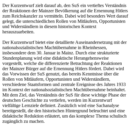
Der Kurzentwurf zielt darauf ab, den SuS ein vertieftes Verständnis
der Reaktionen der Mainzer Bevölkerung auf die Ernennung Hitlers
zum Reichskanzler zu vermitteln. Dabei wird besonders Wert darauf
gelegt, die unterschiedlichen Rollen von Mitläufern, Opportunisten
und Widerständlern in diesem historischen Kontext
herauszuarbeiten.
Der Kurzentwurf bietet eine detaillierte Auseinandersetzung mit der
nationalsozialistischen Machtübernahme in Rheinhessen,
insbesondere dem 30. Januar in Mainz. Durch eine strukturierte
Stundenplanung wird eine didaktische Herangehensweise
vorgestellt, welche die differenzierte Betrachtung der Reaktionen
der Mainzer Bürger auf die Ernennung Hitlers fördert. Dabei wird
das Vorwissen der SuS genutzt, das bereits Kenntnisse über die
Rollen von Mitläufern, Opportunisten und Widerständlern,
verschiedene Staatsformen und zentrale Ereignisse des Jahres 1933
im Kontext der nationalsozialistischen Machtübernahme beinhaltet.
Mit dem Ziel, das Verständnis der SuS für diese wichtige Phase der
deutschen Geschichte zu vertiefen, werden im Kurzentwurf
vielfältige Lernziele definiert. Zusätzlich wird eine Sachanalyse
bereitgestellt, die den historischen Hintergrund beleuchtet und eine
didaktische Reduktion erläutert, um das komplexe Thema schulisch
zugänglich zu machen.