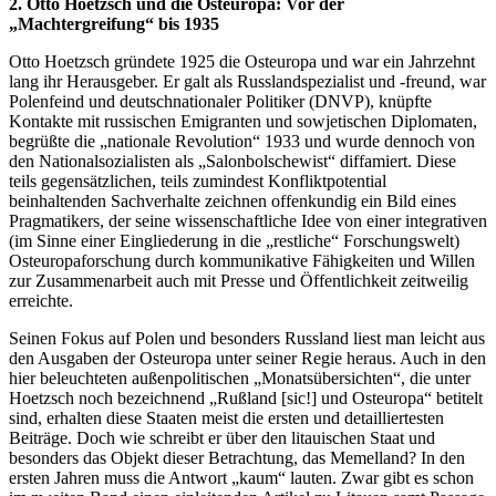
2. Otto Hoetzsch und die Osteuropa: Vor der
„Machtergreifung“ bis 1935
Otto Hoetzsch gründete 1925 die Osteuropa und war ein Jahrzehnt
lang ihr Herausgeber. Er galt als Russlandspezialist und -freund, war
Polenfeind und deutschnationaler Politiker (DNVP), knüpfte
Kontakte mit russischen Emigranten und sowjetischen Diplomaten,
begrüßte die „nationale Revolution“ 1933 und wurde dennoch von
den Nationalsozialisten als „Salonbolschewist“ diffamiert. Diese
teils gegensätzlichen, teils zumindest Konfliktpotential
beinhaltenden Sachverhalte zeichnen offenkundig ein Bild eines
Pragmatikers, der seine wissenschaftliche Idee von einer integrativen
(im Sinne einer Eingliederung in die „restliche“ Forschungswelt)
Osteuropaforschung durch kommunikative Fähigkeiten und Willen
zur Zusammenarbeit auch mit Presse und Öffentlichkeit zeitweilig
erreichte.
Seinen Fokus auf Polen und besonders Russland liest man leicht aus
den Ausgaben der Osteuropa unter seiner Regie heraus. Auch in den
hier beleuchteten außenpolitischen „Monatsübersichten“, die unter
Hoetzsch noch bezeichnend „Rußland [sic!] und Osteuropa“ betitelt
sind, erhalten diese Staaten meist die ersten und detailliertesten
Beiträge. Doch wie schreibt er über den litauischen Staat und
besonders das Objekt dieser Betrachtung, das Memelland? In den
ersten Jahren muss die Antwort „kaum“ lauten. Zwar gibt es schon