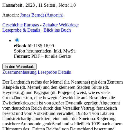
Hausarbeit , 2023 , 11 Seiten , Note: 1,0
Autor:in:
Jonas Berndt (Autor:in)
Geschichte Europas - Zeitalter Weltkriege
Leseprobe & Details
Blick ins Buch
eBook
für
US$ 16,99
Sofort herunterladen. Inkl. MwSt.
Format:
PDF – für alle Geräte
In den Warenkorb
Zusammenfassung
Leseprobe
Details
Der Landstrich rechts der Memel (lit. Nemunas) mit dem Zentrum
Klaipėda (dt. Memel) und den kleineren Städten Šilutė (dt.
Heydekrug) und Pagėgiai (dt. Pogegen) weist, wie es viele
Grenzländer tun, eine bewegte Geschichte auf. Besonders die
Zwischenkriegszeit ist von großer Dynamik geprägt: Abgetrennt
vom deutschen Reich durch den Versailler Vertrag, französisch
besetzt und vom Völkerbund verwaltet, 1923/24 von Litauen
handstreichartig annektiert, eine unter der Smetona-Regierung
unsichere Autonomie genießend und schließlich 1939 nach einem
Ultimatum des „Dritten Reichs“ von Deutschland besetzt und