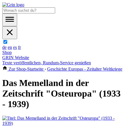
de
en
es
fr
Shop
GRIN Website
Texte veröffentlichen, Rundum-Service genießen
Zur Shop-Startseite
›
Geschichte Europas - Zeitalter Weltkriege
Das Memelland in der
Zeitschrift "Osteuropa" (1933
- 1939)