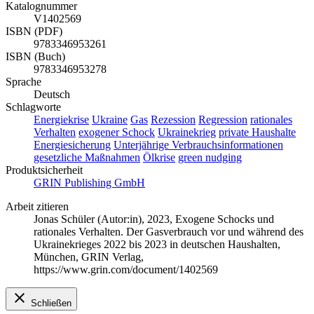
Katalognummer
V1402569
ISBN (PDF)
9783346953261
ISBN (Buch)
9783346953278
Sprache
Deutsch
Schlagworte
Energiekrise
Ukraine
Gas
Rezession
Regression
rationales
Verhalten
exogener Schock
Ukrainekrieg
private Haushalte
Energiesicherung
Unterjährige Verbrauchsinformationen
gesetzliche Maßnahmen
Ölkrise
green nudging
Produktsicherheit
GRIN Publishing GmbH
Arbeit zitieren
Jonas Schüler (Autor:in)
, 2023, Exogene Schocks und
rationales Verhalten. Der Gasverbrauch vor und während des
Ukrainekrieges 2022 bis 2023 in deutschen Haushalten,
München, GRIN Verlag,
https://www.grin.com/document/1402569
Schließen