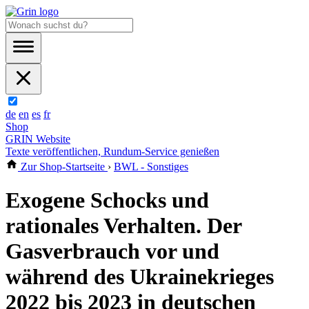
de
en
es
fr
Shop
GRIN Website
Texte veröffentlichen, Rundum-Service genießen
Zur Shop-Startseite
›
BWL - Sonstiges
Exogene Schocks und
rationales Verhalten. Der
Gasverbrauch vor und
während des Ukrainekrieges
2022 bis 2023 in deutschen