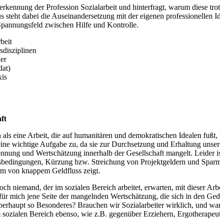
rkennung der Profession Sozialarbeit und hinterfragt, warum diese trot
steht dabei die Auseinandersetzung mit der eigenen professionellen Id
 Spannungsfeld zwischen Hilfe und Kontrolle.
beit
sdisziplinen
er
dat)
xis
ft
ion als eine Arbeit, die auf humanitären und demokratischen Idealen 
ine wichtige Aufgabe zu, da sie zur Durchsetzung und Erhaltung unser
ennung und Wertschätzung innerhalb der Gesellschaft mangelt. Leider ist 
tsbedingungen, Kürzung bzw. Streichung von Projektgeldern und Sparma
orm von knappem Geldfluss zeigt.
ch niemand, der im sozialen Bereich arbeitet, erwarten, mit dieser Arbe
 für mich jene Seite der mangelnden Wertschätzung, die sich in den G
er überhaupt so Besonderes? Brauchen wir Sozialarbeiter wirklich, und w
sozialen Bereich ebenso, wie z.B. gegenüber Erziehern, Ergotherape