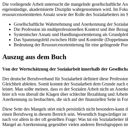
Die vorliegende Arbeit untersucht die mangelnde gesellschaftliche Ane
eigenständige, akademisierte Disziplin wahrgenommen wird. Im Fokus 
ressourcenorientierten Ansatz sowie der Rolle des Sozialarbeiters im
Gesellschaftliche Wahrnehmung und Anerkennung der Sozialar
Die Profession im multiprofessionellen Kontext und ihre Bezug
Systemischer Ansatz und Handlungsorientierung als Grundpfeil
Das Spannungsfeld zwischen Hilfe und Kontrolle (Doppelman
Bedeutung der Ressourcenorientierung für eine gelingende Pra
Auszug aus dem Buch
Von der Wertschätzung der Sozialarbeit innerhalb der Gesellscha
Der deutsche Berufsverband für Sozialarbeit definiert diese Profess
Gleichheit ableiten. Somit kommt der Sozialarbeit dem Grunde nach e
leistet. Man sollte meinen, dass es der Sozialen Arbeit nicht an Anerk
höre ich von überall die Klagen über schlechte Bezahlung und Arbei
Anerkennung zu beobachten, die sich auf der finanziellen Seite in F
Diese Seite des Mangels stört mich persönlich nicht besonders-kann do
einen Berufsweg in diesem Bereich sein. Wesentlich fragwürdiger ist
nach vor allem in der oft gestellten Frage: Was tut ein Sozialarbeit
Mangel an Anerkennung gegenüber vielen anderen Berufsgruppen im 