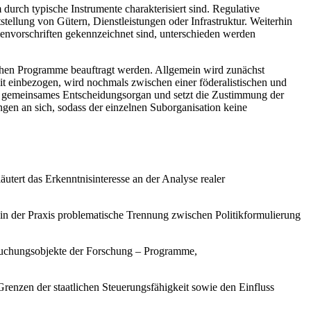
rch typische Instrumente charakterisiert sind. Regulative
ellung von Gütern, Dienstleistungen oder Infrastruktur. Weiterhin
nvorschriften gekennzeichnet sind, unterschieden werden
ischen Programme beauftragt werden. Allgemein wird zunächst
it einbezogen, wird nochmals zwischen einer föderalistischen und
tetes gemeinsames Entscheidungsorgan und setzt die Zustimmung der
ngen an sich, sodass der einzelnen Suborganisation keine
utert das Erkenntnisinteresse an der Analyse realer
r in der Praxis problematische Trennung zwischen Politikformulierung
ersuchungsobjekte der Forschung – Programme,
 Grenzen der staatlichen Steuerungsfähigkeit sowie den Einfluss