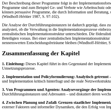
Der Beschreibung dieser Programme folgt in der Implementationsfors
Programme sind zum Beispiel Ge- und Verbote wie Arbeitsschutz oder 
können persuasive Programme, die durch Information und Beratung, 
(Windhoff-Héritier 1987, S. 97-102).
Die Analyse der Durchführungsinstanzen ist dadurch geprägt, dass zu
analysiert, ob die Verwaltung in die Implementationsprozesse einbez
zentralistischen Implementationsstruktur unterschieden. Die föderali
Beteiligten voraus. Bei einer zentralistischen Implementationsstrukt
nennenswerten Entscheidungsfreiräume bleiben (Windhoff-Héritier, S.
Zusammenfassung der Kapitel
1. Einleitung:
Dieses Kapitel führt in den Gegenstand der Implementat
Umsetzungsprozesse.
2. Implementation und Policyformulierung: Analytisch getrennt – 
und Implementation kritisch hinterfragt und die reale Netzwerkstruktu
3. Von Programmen und Agenten: Analysevorgänge der Impleme
Durchführungsinstanzen und Adressaten – und diskutiert deren wechs
4. Zwischen Planung und Zufall: Grenzen staatlicher Implementa
externer Faktoren und informeller Dynamiken, die den Erfolg von Im