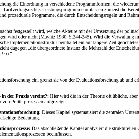
chung die Einordnung in verschiedene Programmformen, die wiederum du
Tarifvertragsrechte. Leistungsprogramme umfassen zumeist die Bereitst
und prozedurale Programme, die durch Entscheidungsregeln und Rahme
nächst festgestellt wird, welche Akteure mit der Umsetzung der polit
ogen wird oder nicht (Mayntz 1980, S.244-245). Wird die Verwaltung m
stische Implementationsstruktur beinhaltet ein auf längere Zeit gerich
ur zieht dagegen „die übergeordnete Instanz die Mehrzahl der Entscheidu
 95).“
ionsforschung ein, grenzt sie von der Evaluationsforschung ab und erlä
in der Praxis vereint?:
Hier wird die in der Theorie oft übliche, abe
r von Politikprozessen aufgezeigt.
ntationsforschung:
Dieses Kapitel systematisiert die zentralen Unt
elseitige Bedeutung.
tionsprozesse:
Das abschließende Kapitel analysiert die strukturellen
plementationsprozessen beeinflussen.