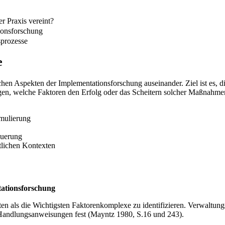
r Praxis vereint?
ionsforschung
sprozesse
e
schen Aspekten der Implementationsforschung auseinander. Ziel ist es,
ragen, welche Faktoren den Erfolg oder das Scheitern solcher Maßnahm
mulierung
euerung
tlichen Kontexten
ationsforschung
als die Wichtigsten Faktorenkomplexe zu identifizieren. Verwaltungs
e Handlungsanweisungen fest (Mayntz 1980, S.16 und 243).