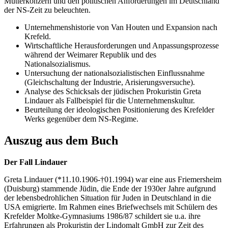
Mutterkonzern und den politischen Anforderungen im Deutschland
der NS-Zeit zu beleuchten.
Unternehmenshistorie von Van Houten und Expansion nach
Krefeld.
Wirtschaftliche Herausforderungen und Anpassungsprozesse
während der Weimarer Republik und des
Nationalsozialismus.
Untersuchung der nationalsozialistischen Einflussnahme
(Gleichschaltung der Industrie, Arisierungsversuche).
Analyse des Schicksals der jüdischen Prokuristin Greta
Lindauer als Fallbeispiel für die Unternehmenskultur.
Beurteilung der ideologischen Positionierung des Krefelder
Werks gegenüber dem NS-Regime.
Auszug aus dem Buch
Der Fall Lindauer
Greta Lindauer (*11.10.1906-†01.1994) war eine aus Friemersheim
(Duisburg) stammende Jüdin, die Ende der 1930er Jahre aufgrund
der lebensbedrohlichen Situation für Juden in Deutschland in die
USA emigrierte. Im Rahmen eines Briefwechsels mit Schülern des
Krefelder Moltke-Gymnasiums 1986/87 schildert sie u.a. ihre
Erfahrungen als Prokuristin der Lindomalt GmbH zur Zeit des