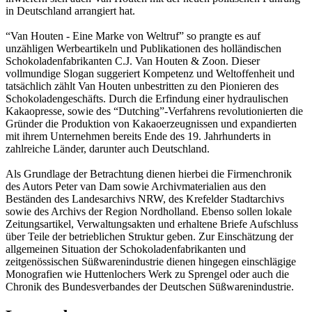
in Deutschland arrangiert hat.
“Van Houten - Eine Marke von Weltruf” so prangte es auf
unzähligen Werbeartikeln und Publikationen des holländischen
Schokoladenfabrikanten C.J. Van Houten & Zoon. Dieser
vollmundige Slogan suggeriert Kompetenz und Weltoffenheit und
tatsächlich zählt Van Houten unbestritten zu den Pionieren des
Schokoladengeschäfts. Durch die Erfindung einer hydraulischen
Kakaopresse, sowie des “Dutching”-Verfahrens revolutionierten die
Gründer die Produktion von Kakaoerzeugnissen und expandierten
mit ihrem Unternehmen bereits Ende des 19. Jahrhunderts in
zahlreiche Länder, darunter auch Deutschland.
Als Grundlage der Betrachtung dienen hierbei die Firmenchronik
des Autors Peter van Dam sowie Archivmaterialien aus den
Beständen des Landesarchivs NRW, des Krefelder Stadtarchivs
sowie des Archivs der Region Nordholland. Ebenso sollen lokale
Zeitungsartikel, Verwaltungsakten und erhaltene Briefe Aufschluss
über Teile der betrieblichen Struktur geben. Zur Einschätzung der
allgemeinen Situation der Schokoladenfabrikanten und
zeitgenössischen Süßwarenindustrie dienen hingegen einschlägige
Monografien wie Huttenlochers Werk zu Sprengel oder auch die
Chronik des Bundesverbandes der Deutschen Süßwarenindustrie.