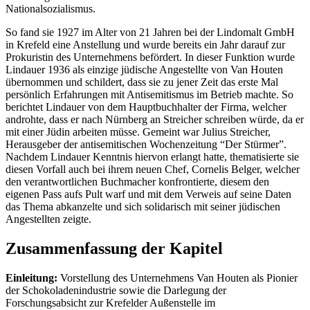
Nationalsozialismus.
So fand sie 1927 im Alter von 21 Jahren bei der Lindomalt GmbH
in Krefeld eine Anstellung und wurde bereits ein Jahr darauf zur
Prokuristin des Unternehmens befördert. In dieser Funktion wurde
Lindauer 1936 als einzige jüdische Angestellte von Van Houten
übernommen und schildert, dass sie zu jener Zeit das erste Mal
persönlich Erfahrungen mit Antisemitismus im Betrieb machte. So
berichtet Lindauer von dem Hauptbuchhalter der Firma, welcher
androhte, dass er nach Nürnberg an Streicher schreiben würde, da er
mit einer Jüdin arbeiten müsse. Gemeint war Julius Streicher,
Herausgeber der antisemitischen Wochenzeitung “Der Stürmer”.
Nachdem Lindauer Kenntnis hiervon erlangt hatte, thematisierte sie
diesen Vorfall auch bei ihrem neuen Chef, Cornelis Belger, welcher
den verantwortlichen Buchmacher konfrontierte, diesem den
eigenen Pass aufs Pult warf und mit dem Verweis auf seine Daten
das Thema abkanzelte und sich solidarisch mit seiner jüdischen
Angestellten zeigte.
Zusammenfassung der Kapitel
Einleitung:
Vorstellung des Unternehmens Van Houten als Pionier
der Schokoladenindustrie sowie die Darlegung der
Forschungsabsicht zur Krefelder Außenstelle im