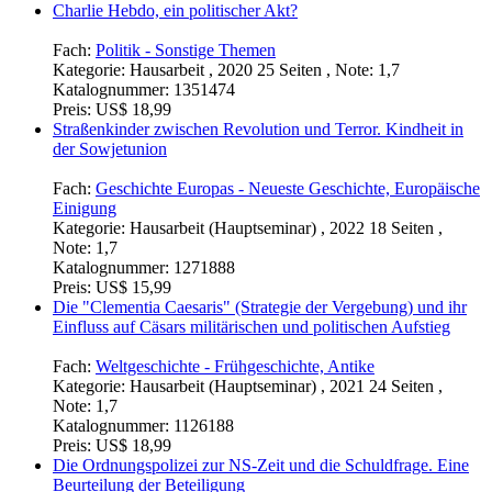
Charlie Hebdo, ein politischer Akt?
Fach:
Politik - Sonstige Themen
Kategorie:
Hausarbeit , 2020 25 Seiten , Note: 1,7
Katalognummer:
1351474
Preis:
US$ 18,99
Straßenkinder zwischen Revolution und Terror. Kindheit in
der Sowjetunion
Fach:
Geschichte Europas - Neueste Geschichte, Europäische
Einigung
Kategorie:
Hausarbeit (Hauptseminar) , 2022 18 Seiten ,
Note: 1,7
Katalognummer:
1271888
Preis:
US$ 15,99
Die "Clementia Caesaris" (Strategie der Vergebung) und ihr
Einfluss auf Cäsars militärischen und politischen Aufstieg
Fach:
Weltgeschichte - Frühgeschichte, Antike
Kategorie:
Hausarbeit (Hauptseminar) , 2021 24 Seiten ,
Note: 1,7
Katalognummer:
1126188
Preis:
US$ 18,99
Die Ordnungspolizei zur NS-Zeit und die Schuldfrage. Eine
Beurteilung der Beteiligung