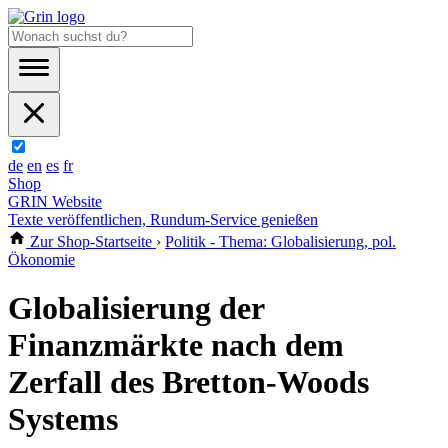
de
en
es
fr
Shop
GRIN Website
Texte veröffentlichen, Rundum-Service genießen
Zur Shop-Startseite
›
Politik - Thema: Globalisierung, pol.
Ökonomie
Globalisierung der
Finanzmärkte nach dem
Zerfall des Bretton-Woods
Systems