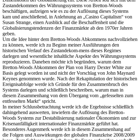
Zustandekommen des Währungssystems von Bretton-Woods
beschäftigen, aufzeigen wie es zu der Auflösung dieses Systems
kam und anschließend, in Anlehnung an „Casino Capitalism“ von
Susan Strange, einen Ausblick auf die Beschaffenheit und die
Globalisierungstendenzen der Finanzmärkte ab den 1970er Jahren
geben.
Um die Idee hinter dem Bretton-Woods Abkommens nachvollziehen
zu können, werde ich zu Beginn meiner Ausführungen den
historischen Verlauf des Zustandekom-mens dieses Regimes
darlegen und wesentliche inhaltliche Aspekte des Währungssystems
reproduzieren. Daneben möchte ich begründen, warum dem
Bretton-Woods Abkommen der Plan von Harry Dexter White zur
Basis gelegt worden ist und nicht der Vorschlag von John Maynard
Keynes genommen wurde. Nach der Rekapitulation der historischen
Ereignisabfolge werde ich Gründe für den Zusammenbruch des
Systems darlegen und schließlich beschreiben, warum man in
diesem Zusammenhang von dem Übergang vom „gefesselten zum
entfesselten Markt“ spricht.
In meiner Schlussbetrachtung werde ich die Ergebnisse schließlich
dahingehend auswerten, inwiefern die Auflösung des Bretton-
Woods Systems zur Destabilisierung nationaler Ökonomien und zur
Krisenanfälligkeit internationaler Finanzmärkte geführt hat.
Besonderes Augenmerk werde ich in diesem Zusammenhang auf
die Folgen und Auswirkungen der globalen Finanzkrise 2008/2009