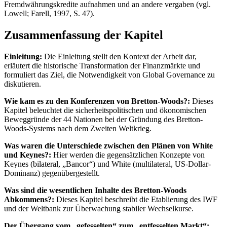
Fremdwährungskredite aufnahmen und an andere vergaben (vgl.
Lowell; Farell, 1997, S. 47).
Zusammenfassung der Kapitel
Einleitung:
Die Einleitung stellt den Kontext der Arbeit dar,
erläutert die historische Transformation der Finanzmärkte und
formuliert das Ziel, die Notwendigkeit von Global Governance zu
diskutieren.
Wie kam es zu den Konferenzen von Bretton-Woods?:
Dieses
Kapitel beleuchtet die sicherheitspolitischen und ökonomischen
Beweggründe der 44 Nationen bei der Gründung des Bretton-
Woods-Systems nach dem Zweiten Weltkrieg.
Was waren die Unterschiede zwischen den Plänen von White
und Keynes?:
Hier werden die gegensätzlichen Konzepte von
Keynes (bilateral, „Bancor“) und White (multilateral, US-Dollar-
Dominanz) gegenübergestellt.
Was sind die wesentlichen Inhalte des Bretton-Woods
Abkommens?:
Dieses Kapitel beschreibt die Etablierung des IWF
und der Weltbank zur Überwachung stabiler Wechselkurse.
Der Übergang vom „gefesselten“ zum „entfesselten Markt“: