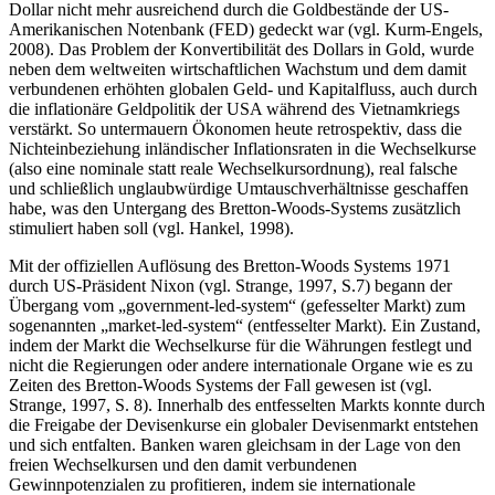
Dollar nicht mehr ausreichend durch die Goldbestände der US-
Amerikanischen Notenbank (FED) gedeckt war (vgl. Kurm-Engels,
2008). Das Problem der Konvertibilität des Dollars in Gold, wurde
neben dem weltweiten wirtschaftlichen Wachstum und dem damit
verbundenen erhöhten globalen Geld- und Kapitalfluss, auch durch
die inflationäre Geldpolitik der USA während des Vietnamkriegs
verstärkt. So untermauern Ökonomen heute retrospektiv, dass die
Nichteinbeziehung inländischer Inflationsraten in die Wechselkurse
(also eine nominale statt reale Wechselkursordnung), real falsche
und schließlich unglaubwürdige Umtauschverhältnisse geschaffen
habe, was den Untergang des Bretton-Woods-Systems zusätzlich
stimuliert haben soll (vgl. Hankel, 1998).
Mit der offiziellen Auflösung des Bretton-Woods Systems 1971
durch US-Präsident Nixon (vgl. Strange, 1997, S.7) begann der
Übergang vom „government-led-system“ (gefesselter Markt) zum
sogenannten „market-led-system“ (entfesselter Markt). Ein Zustand,
indem der Markt die Wechselkurse für die Währungen festlegt und
nicht die Regierungen oder andere internationale Organe wie es zu
Zeiten des Bretton-Woods Systems der Fall gewesen ist (vgl.
Strange, 1997, S. 8). Innerhalb des entfesselten Markts konnte durch
die Freigabe der Devisenkurse ein globaler Devisenmarkt entstehen
und sich entfalten. Banken waren gleichsam in der Lage von den
freien Wechselkursen und den damit verbundenen
Gewinnpotenzialen zu profitieren, indem sie internationale