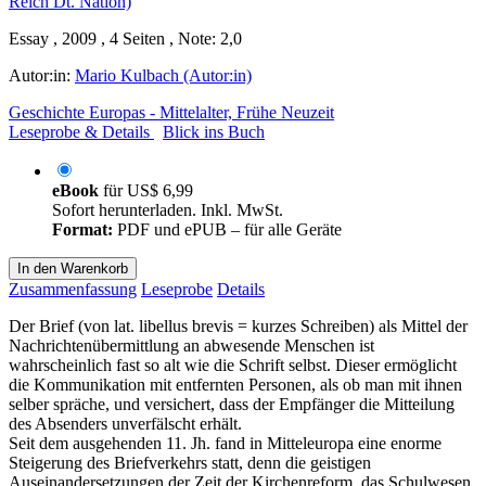
Essay , 2009 , 4 Seiten , Note: 2,0
Autor:in:
Mario Kulbach (Autor:in)
Geschichte Europas - Mittelalter, Frühe Neuzeit
Leseprobe & Details
Blick ins Buch
eBook
für
US$ 6,99
Sofort herunterladen. Inkl. MwSt.
Format:
PDF und ePUB – für alle Geräte
In den Warenkorb
Zusammenfassung
Leseprobe
Details
Der Brief (von lat. libellus brevis = kurzes Schreiben) als Mittel der
Nachrichtenübermittlung an abwesende Menschen ist
wahrscheinlich fast so alt wie die Schrift selbst. Dieser ermöglicht
die Kommunikation mit entfernten Personen, als ob man mit ihnen
selber spräche, und versichert, dass der Empfänger die Mitteilung
des Absenders unverfälscht erhält.
Seit dem ausgehenden 11. Jh. fand in Mitteleuropa eine enorme
Steigerung des Briefverkehrs statt, denn die geistigen
Auseinandersetzungen der Zeit der Kirchenreform, das Schulwesen,