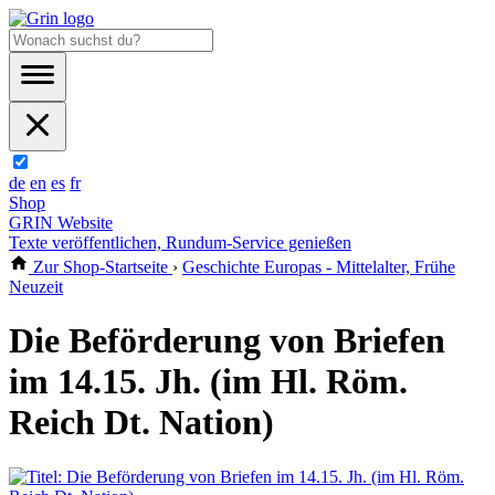
de
en
es
fr
Shop
GRIN Website
Texte veröffentlichen, Rundum-Service genießen
Zur Shop-Startseite
›
Geschichte Europas - Mittelalter, Frühe
Neuzeit
Die Beförderung von Briefen
im 14.15. Jh. (im Hl. Röm.
Reich Dt. Nation)