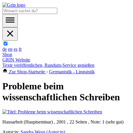
de
en
es
fr
Shop
GRIN Website
Texte veröffentlichen, Rundum-Service genießen
Zur Shop-Startseite
›
Germanistik - Linguistik
Probleme beim
wissenschaftlichen Schreiben
Hausarbeit (Hauptseminar) , 2001 , 22 Seiten , Note: 1 (sehr gut)
Autor:in:
Sandra Wesp (Autor:in)