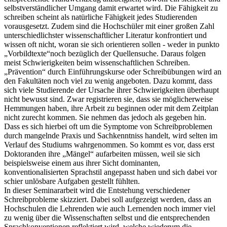
selbstverständlicher Umgang damit erwartet wird. Die Fähigkeit zu
schreiben scheint als natürliche Fähigkeit jedes Studierenden
vorausgesetzt. Zudem sind die Hochschüler mit einer großen Zahl
unterschiedlichster wissenschaftlicher Literatur konfrontiert und
wissen oft nicht, woran sie sich orientieren sollen - weder in punkto
„Vorbildtexte“noch bezüglich der Quellensuche. Daraus folgen
meist Schwierigkeiten beim wissenschaftlichen Schreiben.
„Prävention“ durch Einführungskurse oder Schreibübungen wird an
den Fakultäten noch viel zu wenig angeboten. Dazu kommt, dass
sich viele Studierende der Ursache ihrer Schwierigkeiten überhaupt
nicht bewusst sind. Zwar registrieren sie, dass sie möglicherweise
Hemmungen haben, ihre Arbeit zu beginnen oder mit dem Zeitplan
nicht zurecht kommen. Sie nehmen das jedoch als gegeben hin.
Dass es sich hierbei oft um die Symptome von Schreibproblemen
durch mangelnde Praxis und Sachkenntniss handelt, wird selten im
Verlauf des Studiums wahrgenommen. So kommt es vor, dass erst
Doktoranden ihre „Mängel“ aufarbeiten müssen, weil sie sich
beispielsweise einem aus ihrer Sicht dominanten,
konventionalisierten Sprachstil angepasst haben und sich dabei vor
schier unlösbare Aufgaben gestellt fühlten.
In dieser Seminararbeit wird die Entstehung verschiedener
Schreibprobleme skizziert. Dabei soll aufgezeigt werden, dass an
Hochschulen die Lehrenden wie auch Lernenden noch immer viel
zu wenig über die Wissenschaften selbst und die entsprechenden
Sprachkonventionen reflektiert wird, welche wiederum die