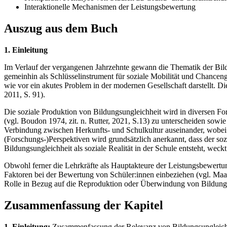
Interaktionelle Mechanismen der Leistungsbewertung
Auszug aus dem Buch
1. Einleitung
Im Verlauf der vergangenen Jahrzehnte gewann die Thematik der Bild
gemeinhin als Schlüsselinstrument für soziale Mobilität und Chancen
wie vor ein akutes Problem in der modernen Gesellschaft darstellt. D
2011, S. 91).
Die soziale Produktion von Bildungsungleichheit wird in diversen Fo
(vgl. Boudon 1974, zit. n. Rutter, 2021, S.13) zu unterscheiden sowi
Verbindung zwischen Herkunfts- und Schulkultur auseinander, wobei
(Forschungs-)Perspektiven wird grundsätzlich anerkannt, dass der soz
Bildungsungleichheit als soziale Realität in der Schule entsteht, weck
Obwohl ferner die Lehrkräfte als Hauptakteure der Leistungsbewertun
Faktoren bei der Bewertung von Schüler:innen einbeziehen (vgl. Maaz
Rolle in Bezug auf die Reproduktion oder Überwindung von Bildungs
Zusammenfassung der Kapitel
1. Einleitung:
Zusammenfassung der Relevanz von Bildungsungleichh