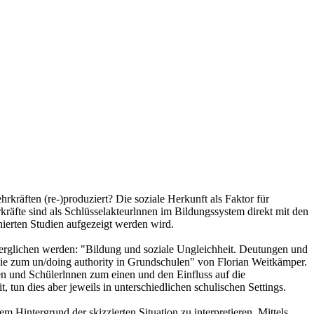
rkräften (re-)produziert? Die soziale Herkunft als Faktor für
kräfte sind als Schlüsselakteurlnnen im Bildungssystem direkt mit den
ierten Studien aufgezeigt werden wird.
verglichen werden: "Bildung und soziale Ungleichheit. Deutungen und
ie zum un/doing authority in Grundschulen" von Florian Weitkämper.
ten und Schülerlnnen zum einen und den Einfluss auf die
tun dies aber jeweils in unterschiedlichen schulischen Settings.
 Hintergrund der skizzierten Situation zu interpretieren. Mittels