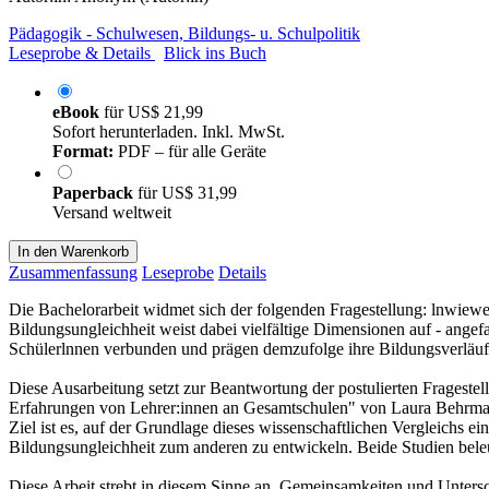
Pädagogik - Schulwesen, Bildungs- u. Schulpolitik
Leseprobe & Details
Blick ins Buch
eBook
für
US$ 21,99
Sofort herunterladen. Inkl. MwSt.
Format:
PDF – für alle Geräte
Paperback
für
US$ 31,99
Versand weltweit
In den Warenkorb
Zusammenfassung
Leseprobe
Details
Die Bachelorarbeit widmet sich der folgenden Fragestellung: lnwiewei
Bildungsungleichheit weist dabei vielfältige Dimensionen auf - angef
Schülerlnnen verbunden und prägen demzufolge ihre Bildungsverläufe 
Diese Ausarbeitung setzt zur Beantwortung der postulierten Fragest
Erfahrungen von Lehrer:innen an Gesamtschulen" von Laura Behrmann
Ziel ist es, auf der Grundlage dieses wissenschaftlichen Vergleichs 
Bildungsungleichheit zum anderen zu entwickeln. Beide Studien beleuc
Diese Arbeit strebt in diesem Sinne an, Gemeinsamkeiten und Untersch