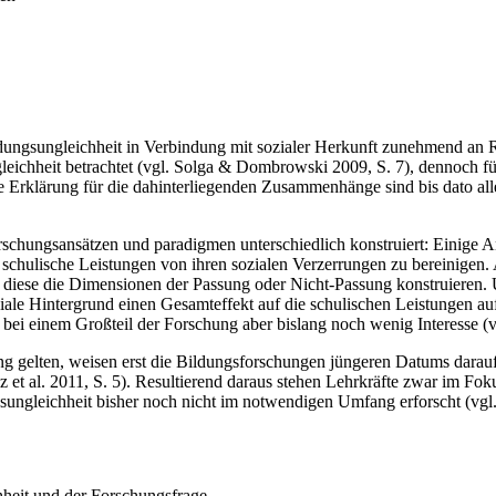
ungsungleichheit in Verbindung mit sozialer Herkunft zunehmend an R
gleichheit betrachtet (vgl. Solga & Dombrowski 2009, S. 7), dennoch f
ie Erklärung für die dahinterliegenden Zusammenhänge sind bis dato all
rschungsansätzen und paradigmen unterschiedlich konstruiert: Einige A
e schulische Leistungen von ihren sozialen Verzerrungen zu bereinigen.
 diese die Dimensionen der Passung oder Nicht-Passung konstruieren.
iale Hintergrund einen Gesamteffekt auf die schulischen Leistungen aufw
t bei einem Großteil der Forschung aber bislang noch wenig Interesse (v
g gelten, weisen erst die Bildungsforschungen jüngeren Datums darauf
 et al. 2011, S. 5). Resultierend daraus stehen Lehrkräfte zwar im Fo
ungleichheit bisher noch nicht im notwendigen Umfang erforscht (vgl
eit und der Forschungsfrage.