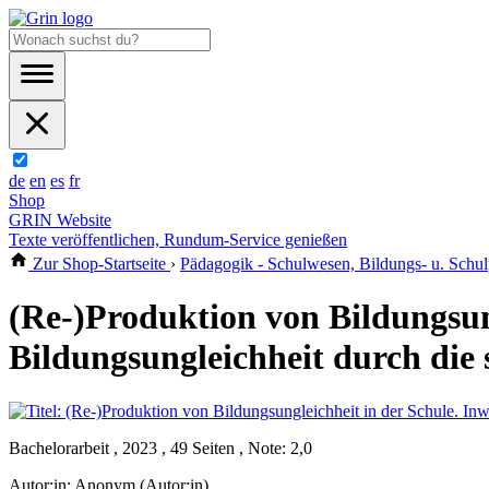
de
en
es
fr
Shop
GRIN Website
Texte veröffentlichen, Rundum-Service genießen
Zur Shop-Startseite
›
Pädagogik - Schulwesen, Bildungs- u. Schulp
(Re-)Produktion von Bildungsung
Bildungsungleichheit durch die 
Bachelorarbeit , 2023 , 49 Seiten , Note: 2,0
Autor:in:
Anonym (Autor:in)