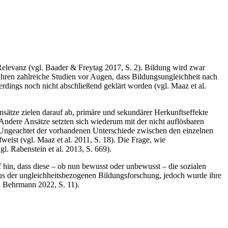
elevanz (vgl. Baader & Freytag 2017, S. 2). Bildung wird zwar
ühren zahlreiche Studien vor Augen, dass Bildungsungleichheit nach
erdings noch nicht abschließend geklärt worden (vgl. Maaz et al.
nsätze zielen darauf ab, primäre und sekundärer Herkunftseffekte
 Andere Ansätze setzten sich wiederum mit der nicht auflösbaren
 Ungeachtet der vorhandenen Unterschiede zwischen den einzelnen
eist (vgl. Maaz et al. 2011, S. 18). Die Frage, wie
gl. Rabenstein et al. 2013, S. 669).
 hin, dass diese – ob nun bewusst oder unbewusst – die sozialen
kus der ungleichheitsbezogenen Bildungsforschung, jedoch wurde ihre
. Behrmann 2022, S. 11).