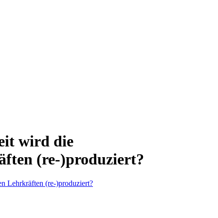
it wird die
ften (re-)produziert?