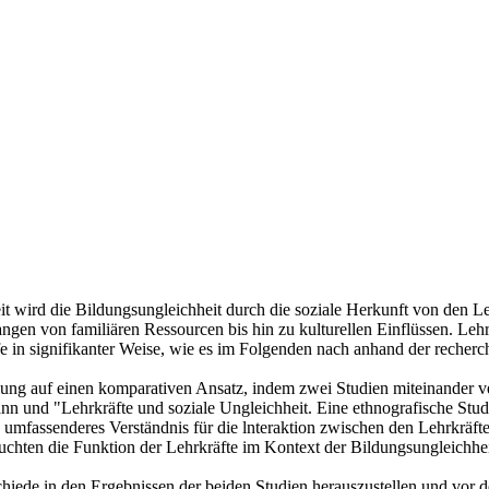
t wird die Bildungsungleichheit durch die soziale Herkunft von den Leh
angen von familiären Ressourcen bis hin zu kulturellen Einflüssen. Lehr
in signifikanter Weise, wie es im Folgenden nach anhand der recherch
ellung auf einen komparativen Ansatz, indem zwei Studien miteinander 
 und "Lehrkräfte und soziale Ungleichheit. Eine ethnografische Stud
ein umfassenderes Verständnis für die lnteraktion zwischen den Lehrkräf
hten die Funktion der Lehrkräfte im Kontext der Bildungsungleichheit, 
iede in den Ergebnissen der beiden Studien herauszustellen und vor dem