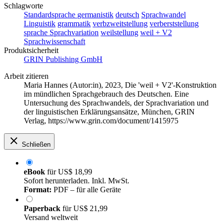
Schlagworte
Standardsprache
germanistik
deutsch
Sprachwandel
Linguistik
grammatik
verbzweitstellung
verberststellung
sprache
Sprachvariation
weilstellung
weil + V2
Sprachwissenschaft
Produktsicherheit
GRIN Publishing GmbH
Arbeit zitieren
Maria Hannes (Autor:in)
, 2023, Die 'weil + V2'-Konstruktion
im mündlichen Sprachgebrauch des Deutschen. Eine
Untersuchung des Sprachwandels, der Sprachvariation und
der linguistischen Erklärungsansätze, München, GRIN
Verlag, https://www.grin.com/document/1415975
Schließen
eBook
für
US$ 18,99
Sofort herunterladen. Inkl. MwSt.
Format:
PDF – für alle Geräte
Paperback
für
US$ 21,99
Versand weltweit