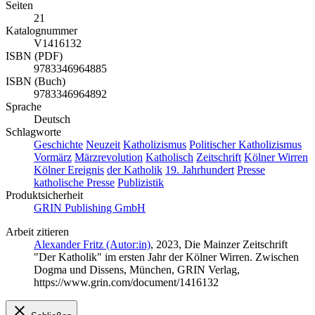
Seiten
21
Katalognummer
V1416132
ISBN (PDF)
9783346964885
ISBN (Buch)
9783346964892
Sprache
Deutsch
Schlagworte
Geschichte
Neuzeit
Katholizismus
Politischer Katholizismus
Vormärz
Märzrevolution
Katholisch
Zeitschrift
Kölner Wirren
Kölner Ereignis
der Katholik
19. Jahrhundert
Presse
katholische Presse
Publizistik
Produktsicherheit
GRIN Publishing GmbH
Arbeit zitieren
Alexander Fritz (Autor:in)
, 2023, Die Mainzer Zeitschrift
"Der Katholik" im ersten Jahr der Kölner Wirren. Zwischen
Dogma und Dissens, München, GRIN Verlag,
https://www.grin.com/document/1416132