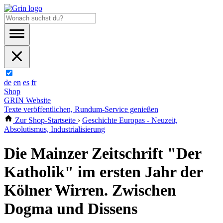
de
en
es
fr
Shop
GRIN Website
Texte veröffentlichen, Rundum-Service genießen
Zur Shop-Startseite
›
Geschichte Europas - Neuzeit,
Absolutismus, Industrialisierung
Die Mainzer Zeitschrift "Der
Katholik" im ersten Jahr der
Kölner Wirren. Zwischen
Dogma und Dissens