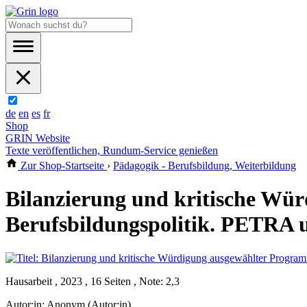
de
en
es
fr
Shop
GRIN Website
Texte veröffentlichen, Rundum-Service genießen
Zur Shop-Startseite
›
Pädagogik - Berufsbildung, Weiterbildung
Bilanzierung und kritische Wü
Berufsbildungspolitik. PETRA 
Hausarbeit , 2023 , 16 Seiten , Note: 2,3
Autor:in:
Anonym (Autor:in)