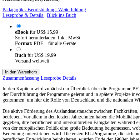
Pädagogik - Berufsbildung, Weiterbildung
Leseprobe & Details
Blick ins Buch
eBook
für
US$ 15,99
Sofort herunterladen. Inkl. MwSt.
Format:
PDF – für alle Geräte
Buch
für
US$ 19,99
Versand weltweit
In den Warenkorb
Zusammenfassung
Leseprobe
Details
In den Kapiteln wird zunächst ein Überblick über die Programme PE
der Durchführung der Programme gelernt und in spätere Projekte invo
genommen, um hier die Rolle von Deutschland und die nationalen Wir
Die aktive Förderung des Auslandsaustauschs zwischen Fachkräften,
betrieben. Vor allem in den letzten Jahrzehnten haben die Mobili
gegeben, ihre beruflichen und interkulturellen Fähigkeiten während 
von der europäischen Politik eine große Bedeutung beigemessen, wo
Bedeutung unterstrichen wird. Die ersten EU-Programme, die sich au
beruflichen Entwicklung beinhalteten, wurden Ende der 1980er Jahre