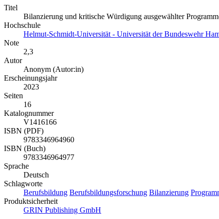
Titel
Bilanzierung und kritische Würdigung ausgewählter Programm
Hochschule
Helmut-Schmidt-Universität - Universität der Bundeswehr Ha
Note
2,3
Autor
Anonym (Autor:in)
Erscheinungsjahr
2023
Seiten
16
Katalognummer
V1416166
ISBN (PDF)
9783346964960
ISBN (Buch)
9783346964977
Sprache
Deutsch
Schlagworte
Berufsbildung
Berufsbildungsforschung
Bilanzierung
Programm
Produktsicherheit
GRIN Publishing GmbH