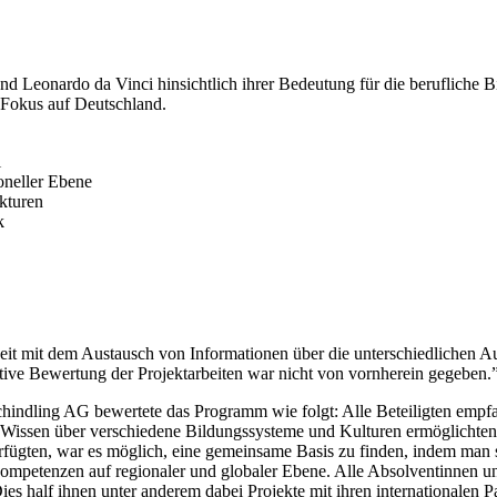
 Leonardo da Vinci hinsichtlich ihrer Bedeutung für die berufliche B
n Fokus auf Deutschland.
i
oneller Ebene
kturen
k
it mit dem Austausch von Informationen über die unterschiedlichen A
tive Bewertung der Projektarbeiten war nicht von vornherein gegeben.
hindling AG bewertete das Programm wie folgt: Alle Beteiligten em
on Wissen über verschiedene Bildungssysteme und Kulturen ermöglichte
fügten, war es möglich, eine gemeinsame Basis zu finden, indem man si
lkompetenzen auf regionaler und globaler Ebene. Alle Absolventinnen u
ies half ihnen unter anderem dabei Projekte mit ihren internationalen 