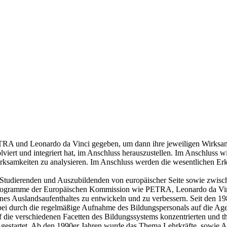
TRA und Leonardo da Vinci gegeben, um dann ihre jeweiligen Wirksamk
lviert und integriert hat, im Anschluss herauszustellen. Im Anschluss
ksamkeiten zu analysieren. Im Anschluss werden die wesentlichen Erk
 Studierenden und Auszubildenden von europäischer Seite sowie zwisc
tätsprogramme der Europäischen Kommission wie PETRA, Leonardo da 
eines Auslandsaufenthaltes zu entwickeln und zu verbessern. Seit den 1
bei durch die regelmäßige Aufnahme des Bildungspersonals auf die Ag
f die verschiedenen Facetten des Bildungssystems konzentrierten und t
 gestartet. Ab den 1990er Jahren wurde das Thema Lehrkräfte, sowie A