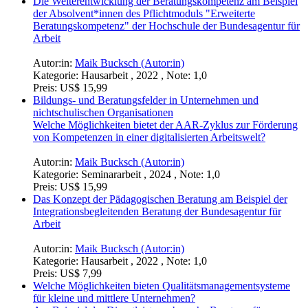
Die Weiterentwicklung der Beratungskompetenz am Beispiel
der Absolvent*innen des Pflichtmoduls "Erweiterte
Beratungskompetenz" der Hochschule der Bundesagentur für
Arbeit
Autor:in:
Maik Bucksch (Autor:in)
Kategorie:
Hausarbeit , 2022 , Note: 1,0
Preis:
US$ 15,99
Bildungs- und Beratungsfelder in Unternehmen und
nichtschulischen Organisationen
Welche Möglichkeiten bietet der AAR-Zyklus zur Förderung
von Kompetenzen in einer digitalisierten Arbeitswelt?
Autor:in:
Maik Bucksch (Autor:in)
Kategorie:
Seminararbeit , 2024 , Note: 1,0
Preis:
US$ 15,99
Das Konzept der Pädagogischen Beratung am Beispiel der
Integrationsbegleitenden Beratung der Bundesagentur für
Arbeit
Autor:in:
Maik Bucksch (Autor:in)
Kategorie:
Hausarbeit , 2022 , Note: 1,0
Preis:
US$ 7,99
Welche Möglichkeiten bieten Qualitätsmanagementsysteme
für kleine und mittlere Unternehmen?