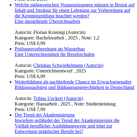
Welche pädagogischen Voraussetzungen müssen in Bezug auf
Inhalt und Struktur für einen Lehrgang zur Vorbereitung auf
die Kenntnisprüfung beachtet werden?
Eine darstellende Übersichtsarbeit
Autor:in:
Florian Krasniqi (Autor:in)
Kategorie:
Bachelorarbeit , 2025 , Note: 1,2
Preis:
US$ 0,99
Prüfungsvorbereitung im Wasserbau
Eine Unterrichtseinheit für Berufsschulen
Autor:in:
Christian Schwießelmann (Autor:in)
Kategorie:
Unterrichtsentwurf , 2025
Preis:
US$ 6,99
Weiterbildung als nachholende Chance im Erwachsenenalter
Bildungsaufstieg und Bildungsungerechtigkeit in Deutschland
Autor:in:
Tobias Ueckert (Autor:in)
Kategorie:
Hausarbeit , 2025 , Note: Studienleistung
Preis:
US$ 7,99
Der Trend der Akademisierung
Inwiefern gefährdet der Trend der Akademisierung die
Vielfalt beruflicher Ausbildungswege und trägt zur
Entwertung praktischer Berufe bei?