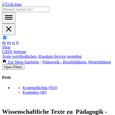
de
en
es
fr
Shop
GRIN Website
Texte veröffentlichen, Rundum-Service genießen
Zur Shop-Startseite
›
Pädagogik - Berufsbildung, Weiterbildung
Open Filters
Preis
Kostenpflichtig
(916)
Kostenlos
(49)
Wissenschaftliche Texte zu Pädagogik -