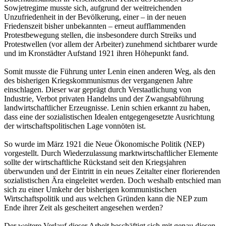
Sowjetregime musste sich, aufgrund der weitreichenden
Unzufriedenheit in der Bevölkerung, einer – in der neuen
Friedenszeit bisher unbekannten – erneut aufflammenden
Protestbewegung stellen, die insbesondere durch Streiks und
Protestwellen (vor allem der Arbeiter) zunehmend sichtbarer wurde
und im Kronstädter Aufstand 1921 ihren Höhepunkt fand.
Somit musste die Führung unter Lenin einen anderen Weg, als den
des bisherigen Kriegskommunismus der vergangenen Jahre
einschlagen. Dieser war geprägt durch Verstaatlichung von
Industrie, Verbot privaten Handelns und der Zwangsabführung
landwirtschaftlicher Erzeugnisse. Lenin schien erkannt zu haben,
dass eine der sozialistischen Idealen entgegengesetzte Ausrichtung
der wirtschaftspolitischen Lage vonnöten ist.
So wurde im März 1921 die Neue Ökonomische Politik (NEP)
vorgestellt. Durch Wiederzulassung marktwirtschaftlicher Elemente
sollte der wirtschaftliche Rückstand seit den Kriegsjahren
überwunden und der Eintritt in ein neues Zeitalter einer florierenden
sozialistischen Ära eingeleitet werden. Doch weshalb entschied man
sich zu einer Umkehr der bisherigen kommunistischen
Wirtschaftspolitik und aus welchen Gründen kann die NEP zum
Ende ihrer Zeit als gescheitert angesehen werden?
Der weitere Verlauf dieser Arbeit beschäftigt sich mit genau diesen