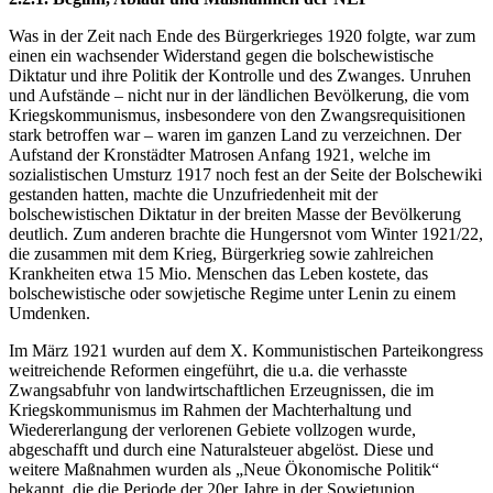
Was in der Zeit nach Ende des Bürgerkrieges 1920 folgte, war zum
einen ein wachsender Widerstand gegen die bolschewistische
Diktatur und ihre Politik der Kontrolle und des Zwanges. Unruhen
und Aufstände – nicht nur in der ländlichen Bevölkerung, die vom
Kriegskommunismus, insbesondere von den Zwangsrequisitionen
stark betroffen war – waren im ganzen Land zu verzeichnen. Der
Aufstand der Kronstädter Matrosen Anfang 1921, welche im
sozialistischen Umsturz 1917 noch fest an der Seite der Bolschewiki
gestanden hatten, machte die Unzufriedenheit mit der
bolschewistischen Diktatur in der breiten Masse der Bevölkerung
deutlich. Zum anderen brachte die Hungersnot vom Winter 1921/22,
die zusammen mit dem Krieg, Bürgerkrieg sowie zahlreichen
Krankheiten etwa 15 Mio. Menschen das Leben kostete, das
bolschewistische oder sowjetische Regime unter Lenin zu einem
Umdenken.
Im März 1921 wurden auf dem X. Kommunistischen Parteikongress
weitreichende Reformen eingeführt, die u.a. die verhasste
Zwangsabfuhr von landwirtschaftlichen Erzeugnissen, die im
Kriegskommunismus im Rahmen der Machterhaltung und
Wiedererlangung der verlorenen Gebiete vollzogen wurde,
abgeschafft und durch eine Naturalsteuer abgelöst. Diese und
weitere Maßnahmen wurden als „Neue Ökonomische Politik“
bekannt, die die Periode der 20er Jahre in der Sowjetunion