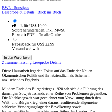
BWL - Sonstiges
Leseprobe & Details
Blick ins Buch
eBook
für
US$ 19,99
Sofort herunterladen. Inkl. MwSt.
Format:
PDF – für alle Geräte
Paperback
für
US$ 22,99
Versand weltweit
In den Warenkorb
Zusammenfassung
Leseprobe
Details
Diese Hausarbeit legt den Fokus auf das Ende der Neuen
Ökonomischen Politik und ihr letztendlich als Scheitern
anzusehendes Ergebnis.
Mit dem Ende des Bürgerkrieges 1920 sah sich die Führung des
damaligen Sowjetrusslands einer Reihe von Problemen gegenüber.
Die Nachkriegszeit war gezeichnet von Verwüstung durch den
Welt- und Bürgerkrieg, einer daraus resultierende allgemeine
schlechte Versorgungslage der Bevölkerung sowie
Bauernaufständen in verschiedenen Teilen des Landes. Das