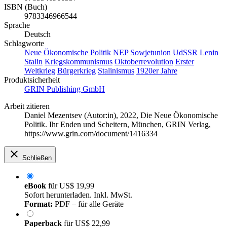
ISBN (Buch)
9783346966544
Sprache
Deutsch
Schlagworte
Neue Ökonomische Politik
NEP
Sowjetunion
UdSSR
Lenin
Stalin
Kriegskommunismus
Oktoberrevolution
Erster
Weltkrieg
Bürgerkrieg
Stalinismus
1920er Jahre
Produktsicherheit
GRIN Publishing GmbH
Arbeit zitieren
Daniel Mezentsev (Autor:in)
, 2022, Die Neue Ökonomische
Politik. Ihr Enden und Scheitern, München, GRIN Verlag,
https://www.grin.com/document/1416334
Schließen
eBook
für
US$ 19,99
Sofort herunterladen. Inkl. MwSt.
Format:
PDF – für alle Geräte
Paperback
für
US$ 22,99