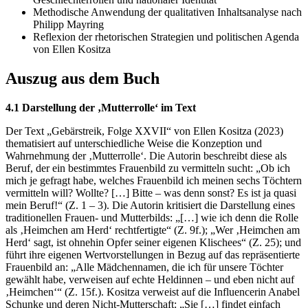
Methodische Anwendung der qualitativen Inhaltsanalyse nach
Philipp Mayring
Reflexion der rhetorischen Strategien und politischen Agenda
von Ellen Kositza
Auszug aus dem Buch
4.1 Darstellung der ‚Mutterrolle‘ im Text
Der Text „Gebärstreik, Folge XXVII“ von Ellen Kositza (2023)
thematisiert auf unterschiedliche Weise die Konzeption und
Wahrnehmung der ‚Mutterrolle‘. Die Autorin beschreibt diese als
Beruf, der ein bestimmtes Frauenbild zu vermitteln sucht: „Ob ich
mich je gefragt habe, welches Frauenbild ich meinen sechs Töchtern
vermitteln will? Wollte? […] Bitte – was denn sonst? Es ist ja quasi
mein Beruf!“ (Z. 1 – 3). Die Autorin kritisiert die Darstellung eines
traditionellen Frauen- und Mutterbilds: „[…] wie ich denn die Rolle
als ‚Heimchen am Herd‘ rechtfertigte“ (Z. 9f.); „Wer ‚Heimchen am
Herd‘ sagt, ist ohnehin Opfer seiner eigenen Klischees“ (Z. 25); und
führt ihre eigenen Wertvorstellungen in Bezug auf das repräsentierte
Frauenbild an: „Alle Mädchennamen, die ich für unsere Töchter
gewählt habe, verweisen auf echte Heldinnen – und eben nicht auf
‚Heimchen‘“ (Z. 15f.). Kositza verweist auf die Influencerin Anabel
Schunke und deren Nicht-Mutterschaft: „Sie […] findet einfach