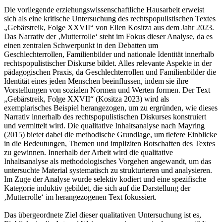
Die vorliegende erziehungswissenschaftliche Hausarbeit erweist
sich als eine kritische Untersuchung des rechtspopulistischen Textes
„Gebärstreik, Folge XXVII“ von Ellen Kositza aus dem Jahr 2023.
Das Narrativ der ‚Mutterrolle‘ steht im Fokus dieser Analyse, da es
einen zentralen Schwerpunkt in den Debatten um
Geschlechterrollen, Familienbilder und nationale Identität innerhalb
rechtspopulistischer Diskurse bildet. Alles relevante Aspekte in der
pädagogischen Praxis, da Geschlechterrollen und Familienbilder die
Identität eines jeden Menschen beeinflussen, indem sie ihre
Vorstellungen von sozialen Normen und Werten formen. Der Text
„Gebärstreik, Folge XXVII“ (Kositza 2023) wird als
exemplarisches Beispiel herangezogen, um zu ergründen, wie dieses
Narrativ innerhalb des rechtspopulistischen Diskurses konstruiert
und vermittelt wird. Die qualitative Inhaltsanalyse nach Mayring
(2015) bietet dabei die methodische Grundlage, um tiefere Einblicke
in die Bedeutungen, Themen und impliziten Botschaften des Textes
zu gewinnen. Innerhalb der Arbeit wird die qualitative
Inhaltsanalyse als methodologisches Vorgehen angewandt, um das
untersuchte Material systematisch zu strukturieren und analysieren.
Im Zuge der Analyse wurde selektiv kodiert und eine spezifische
Kategorie induktiv gebildet, die sich auf die Darstellung der
‚Mutterrolle‘ im herangezogenen Text fokussiert.
Das übergeordnete Ziel dieser qualitativen Untersuchung ist es,