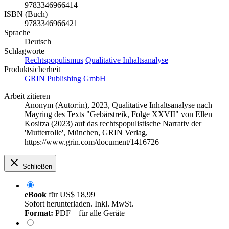
9783346966414
ISBN (Buch)
9783346966421
Sprache
Deutsch
Schlagworte
Rechtspopulismus
Qualitative Inhaltsanalyse
Produktsicherheit
GRIN Publishing GmbH
Arbeit zitieren
Anonym (Autor:in)
, 2023, Qualitative Inhaltsanalyse nach
Mayring des Texts "Gebärstreik, Folge XXVII" von Ellen
Kositza (2023) auf das rechtspopulistische Narrativ der
'Mutterrolle', München, GRIN Verlag,
https://www.grin.com/document/1416726
Schließen
eBook
für
US$ 18,99
Sofort herunterladen. Inkl. MwSt.
Format:
PDF – für alle Geräte