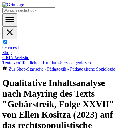
de
en
es
fr
Shop
GRIN Website
Texte veröffentlichen, Rundum-Service genießen
Zur Shop-Startseite
›
Pädagogik - Pädagogische Soziologie
Qualitative Inhaltsanalyse
nach Mayring des Texts
"Gebärstreik, Folge XXVII"
von Ellen Kositza (2023) auf
das rechtspopulistische