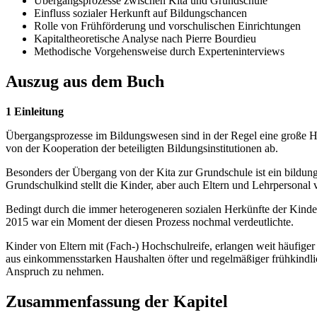
Übergangsprozesse zwischen Kita und Grundschule
Einfluss sozialer Herkunft auf Bildungschancen
Rolle von Frühförderung und vorschulischen Einrichtungen
Kapitaltheoretische Analyse nach Pierre Bourdieu
Methodische Vorgehensweise durch Experteninterviews
Auszug aus dem Buch
1 Einleitung
Übergangsprozesse im Bildungswesen sind in der Regel eine große Hera
von der Kooperation der beteiligten Bildungsinstitutionen ab.
Besonders der Übergang von der Kita zur Grundschule ist ein bildu
Grundschulkind stellt die Kinder, aber auch Eltern und Lehrpersonal 
Bedingt durch die immer heterogeneren sozialen Herkünfte der Kinder 
2015 war ein Moment der diesen Prozess nochmal verdeutlichte.
Kinder von Eltern mit (Fach-) Hochschulreife, erlangen weit häufiger
aus einkommensstarken Haushalten öfter und regelmäßiger frühkindlic
Anspruch zu nehmen.
Zusammenfassung der Kapitel