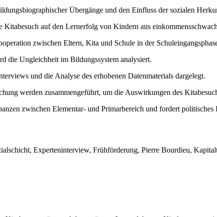
ildungsbiographischer Übergänge und den Einfluss der sozialen Herkun
itige Kitabesuch auf den Lernerfolg von Kindern aus einkommensschwac
ooperation zwischen Eltern, Kita und Schule in der Schuleingangsphas
rd die Ungleichheit im Bildungssystem analysiert.
terviews und die Analyse des erhobenen Datenmaterials dargelegt.
uchung werden zusammengeführt, um die Auswirkungen des Kitabesuch
epanzen zwischen Elementar- und Primarbereich und fordert politisches
zialschicht, Experteninterview, Frühförderung, Pierre Bourdieu, Kapit