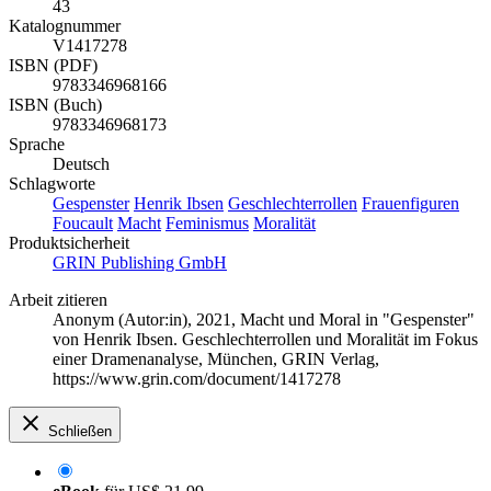
43
Katalognummer
V1417278
ISBN (PDF)
9783346968166
ISBN (Buch)
9783346968173
Sprache
Deutsch
Schlagworte
Gespenster
Henrik Ibsen
Geschlechterrollen
Frauenfiguren
Foucault
Macht
Feminismus
Moralität
Produktsicherheit
GRIN Publishing GmbH
Arbeit zitieren
Anonym (Autor:in)
, 2021, Macht und Moral in "Gespenster"
von Henrik Ibsen. Geschlechterrollen und Moralität im Fokus
einer Dramenanalyse, München, GRIN Verlag,
https://www.grin.com/document/1417278
Schließen