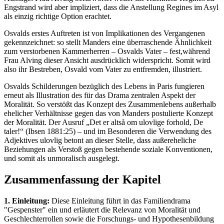
Engstrand wird aber impliziert, dass die Anstellung Regines im Asyl
als einzig richtige Option erachtet.
Osvalds erstes Auftreten ist von Implikationen des Vergangenen
gekennzeichnet: so stellt Manders eine überraschende Ähnlichkeit
zum verstorbenen Kammerherren – Osvalds Vater – fest,während
Frau Alving dieser Ansicht ausdrücklich widerspricht. Somit wird
also ihr Bestreben, Osvald vom Vater zu entfremden, illustriert.
Osvalds Schilderungen bezüglich des Lebens in Paris fungieren
erneut als Illustration des für das Drama zentralen Aspekt der
Moralität. So verstößt das Konzept des Zusammenlebens außerhalb
ehelicher Verhältnisse gegen das von Manders postulierte Konzept
der Moralität. Der Ausruf „Det er altså om ulovlige forhold, De
taler!“ (Ibsen 1881:25) – und im Besonderen die Verwendung des
Adjektives ulovlig betont an dieser Stelle, dass außereheliche
Beziehungen als Verstoß gegen bestehende soziale Konventionen,
und somit als unmoralisch ausgelegt.
Zusammenfassung der Kapitel
1. Einleitung:
Diese Einleitung führt in das Familiendrama
"Gespenster" ein und erläutert die Relevanz von Moralität und
Geschlechterrollen sowie die Forschungs- und Hypothesenbildung