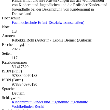
Kinderarmut und ihre Auswirkungen auf das Wohlbefinden
von Kindern und Jugendlichen und die Rolle der Kinder- und
Jugendhilfe bei der Bekämpfung von Kinderarmut in
Deutschland
Hochschule
Fachhochschule Erfurt (Sozialwissenschaften)
Note
1,3
Autoren
Rebekka Röhl (Autor:in)
,
Leonie Bremer (Autor:in)
Erscheinungsjahr
2023
Seiten
117
Katalognummer
V1417520
ISBN (PDF)
9783346970183
ISBN (Buch)
9783346970190
Sprache
Deutsch
Schlagworte
Kinderarmut
Kinder und Jugendhilfe
Jugendhilfe
Wohlbefinden
Recht