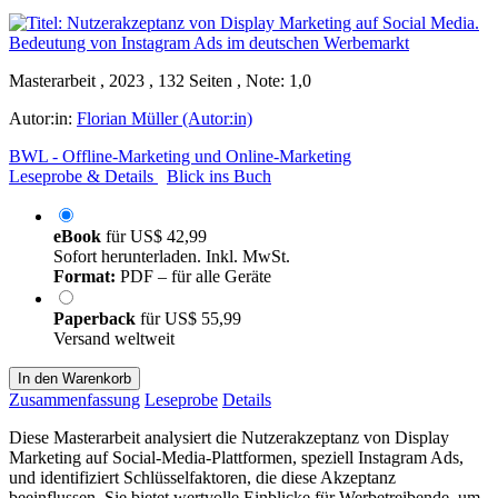
Masterarbeit , 2023 , 132 Seiten , Note: 1,0
Autor:in:
Florian Müller (Autor:in)
BWL - Offline-Marketing und Online-Marketing
Leseprobe & Details
Blick ins Buch
eBook
für
US$ 42,99
Sofort herunterladen. Inkl. MwSt.
Format:
PDF – für alle Geräte
Paperback
für
US$ 55,99
Versand weltweit
In den Warenkorb
Zusammenfassung
Leseprobe
Details
Diese Masterarbeit analysiert die Nutzerakzeptanz von Display
Marketing auf Social-Media-Plattformen, speziell Instagram Ads,
und identifiziert Schlüsselfaktoren, die diese Akzeptanz
beeinflussen. Sie bietet wertvolle Einblicke für Werbetreibende, um