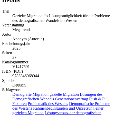
Details
Titel
Gezielte Migration als Lösungsmöglichkeit für die Probleme
des demografischen Wandels im Westen
Veranstaltung
Megatrends
Autor
Anonym (Autor:in)
Erscheinungsjahr
2023
Seiten
37
Katalognummer
V1417591
ISBN (PDF)
9783346968944
Sprache
Deutsch
Schlagworte
Demografie
Migration
gezielte Migration
Lösungen des
Demografischen Wandels
Generationenvertrag
Push & Pull
Faktoren
Problematik des Westens
Demografische Probleme
des Westens
Rahmenbedingungen und Umsetzung einer
gezielten Migration
Lösungsansatz der demografischen