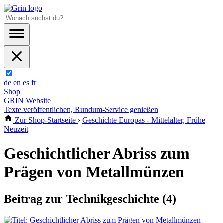
de
en
es
fr
Shop
GRIN Website
Texte veröffentlichen, Rundum-Service genießen
Zur Shop-Startseite
›
Geschichte Europas - Mittelalter, Frühe
Neuzeit
Geschichtlicher Abriss zum
Prägen von Metallmünzen
Beitrag zur Technikgeschichte (4)