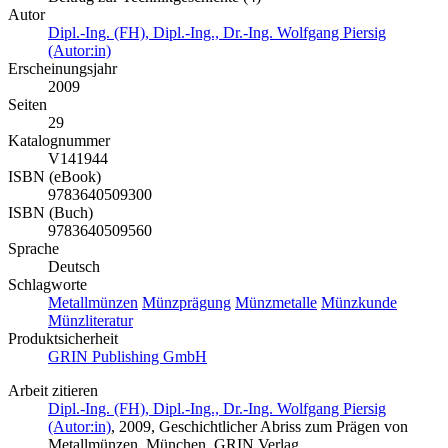
Autor
Dipl.-Ing. (FH), Dipl.-Ing., Dr.-Ing. Wolfgang Piersig
(Autor:in)
Erscheinungsjahr
2009
Seiten
29
Katalognummer
V141944
ISBN (eBook)
9783640509300
ISBN (Buch)
9783640509560
Sprache
Deutsch
Schlagworte
Metallmünzen
Münzprägung
Münzmetalle
Münzkunde
Münzliteratur
Produktsicherheit
GRIN Publishing GmbH
Arbeit zitieren
Dipl.-Ing. (FH), Dipl.-Ing., Dr.-Ing. Wolfgang Piersig
(Autor:in)
, 2009, Geschichtlicher Abriss zum Prägen von
Metallmünzen, München, GRIN Verlag,