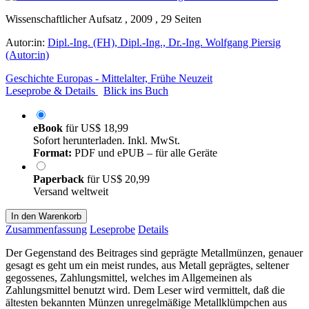
Wissenschaftlicher Aufsatz , 2009 , 29 Seiten
Autor:in:
Dipl.-Ing. (FH), Dipl.-Ing., Dr.-Ing. Wolfgang Piersig
(Autor:in)
Geschichte Europas - Mittelalter, Frühe Neuzeit
Leseprobe & Details
Blick ins Buch
eBook
für
US$ 18,99
Sofort herunterladen. Inkl. MwSt.
Format:
PDF und ePUB – für alle Geräte
Paperback
für
US$ 20,99
Versand weltweit
In den Warenkorb
Zusammenfassung
Leseprobe
Details
Der Gegenstand des Beitrages sind geprägte Metallmünzen, genauer
gesagt es geht um ein meist rundes, aus Metall geprägtes, seltener
gegossenes, Zahlungsmittel, welches im Allgemeinen als
Zahlungsmittel benutzt wird. Dem Leser wird vermittelt, daß die
ältesten bekannten Münzen unregelmäßige Metallklümpchen aus