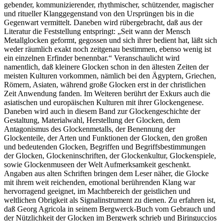
gebender, kommunizierender, rhythmischer, schützender, magischer
und ritueller Klanggegenstand von den Ursprüngen bis in die
Gegenwart vermittelt. Daneben wird rübergebracht, daß aus der
Literatur die Feststellung entspringt: „Seit wann der Mensch
Metallglocken geformt, gegossen und sich ihrer bedient hat, läßt sich
weder räumlich exakt noch zeitgenau bestimmen, ebenso wenig ist
ein einzelnen Erfinder benennbar.“ Veranschaulicht wird
namentlich, daß kleinere Glocken schon in den ältesten Zeiten der
meisten Kulturen vorkommen, nämlich bei den Ägyptern, Griechen,
Römern, Asiaten, während große Glocken erst in der christlichen
Zeit Anwendung fanden. Im Weiteren berührt der Exkurs auch die
asiatischen und europäischen Kulturen mit ihrer Glockengenese.
Daneben wird auch in diesem Band zur Glockengeschichte der
Gestaltung, Materialwahl, Herstellung der Glocken, dem
Antagonismus des Glockenmetalls, der Benennung der
Glockenteile, der Arten und Funktionen der Glocken, den großen
und bedeutenden Glocken, Begriffen und Begriffsbestimmungen
der Glocken, Glockeninschriften, der Glockenkultur, Glockenspiele,
sowie Glockenmuseen der Welt Aufmerksamkeit geschenkt.
Angaben aus alten Schriften bringen dem Leser näher, die Glocke
mit ihrem weit reichenden, emotional berührenden Klang war
hervorragend geeignet, im Machtbereich der geistlichen und
weltlichen Obrigkeit als Signalinstrument zu dienen. Zu erfahren ist,
daß Georg Agricola in seinem Bergwerck-Buch vom Gebrauch und
der Nützlichkeit der Glocken im Bergwerk schrieb und Biringuccios