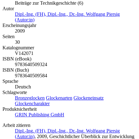
Beiträge zur Technikgeschichte (6)
Autor
Dipl.-Ing. (FH), Dipl.-Ing., Dr.-Ing. Wolfgang Piersig
(Autor:in)
Erscheinungsjahr
2009
Seiten
30
Katalognummer
V142071
ISBN (eBook)
9783640509324
ISBN (Buch)
9783640509584
Sprache
Deutsch
Schlagworte
Bronzeglocken
Glockenarten
Glockeneinsatz
Glockencharakter
Produktsicherheit
GRIN Publishing GmbH
Arbeit zitieren
Dipl.-Ing. (FH), Dipl.-Ing., Dr.-Ing. Wolfgang Piersig
(Autor:in)
, 2009, Geschichtlicher Überblick zur Entwicklung