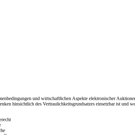
hmenbedingungen und wirtschaftlichen Aspekte elektronischer Auktione
nken hinsichtlich des Vertraulichkeitsgrundsatzes einsetzbar ist und wel
erecht
e
che