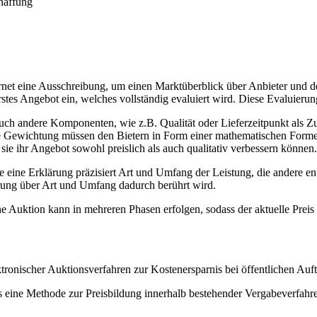
chaffung
ernet eine Ausschreibung, um einen Marktüberblick über Anbieter und de
rstes Angebot ein, welches vollständig evaluiert wird. Diese Evaluieru
h andere Komponenten, wie z.B. Qualität oder Lieferzeitpunkt als Zus
 ihre Gewichtung müssen den Bietern in Form einer mathematischen Forme
ie ihr Angebot sowohl preislich als auch qualitativ verbessern können.
eine Erklärung präzisiert Art und Umfang der Leistung, die andere ent
rung über Art und Umfang dadurch berührt wird.
Auktion kann in mehreren Phasen erfolgen, sodass der aktuelle Preis m
onischer Auktionsverfahren zur Kostenersparnis bei öffentlichen Aufträ
als eine Methode zur Preisbildung innerhalb bestehender Vergabeverfa