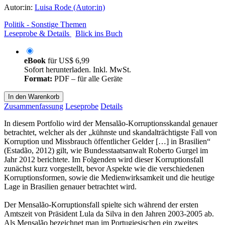
Autor:in:
Luisa Rode (Autor:in)
Politik - Sonstige Themen
Leseprobe & Details
Blick ins Buch
eBook
für
US$ 6,99
Sofort herunterladen. Inkl. MwSt.
Format:
PDF – für alle Geräte
In den Warenkorb
Zusammenfassung
Leseprobe
Details
In diesem Portfolio wird der Mensalão-Korruptionsskandal genauer
betrachtet, welcher als der „kühnste und skandalträchtigste Fall von
Korruption und Missbrauch öffentlicher Gelder […] in Brasilien“
(Estadão, 2012) gilt, wie Bundesstaatsanwalt Roberto Gurgel im
Jahr 2012 berichtete. Im Folgenden wird dieser Korruptionsfall
zunächst kurz vorgestellt, bevor Aspekte wie die verschiedenen
Korruptionsformen, sowie die Medienwirksamkeit und die heutige
Lage in Brasilien genauer betrachtet wird.
Der Mensalão-Korruptionsfall spielte sich während der ersten
Amtszeit von Präsident Lula da Silva in den Jahren 2003-2005 ab.
Als Mensalão bezeichnet man im Portugiesischen ein zweites