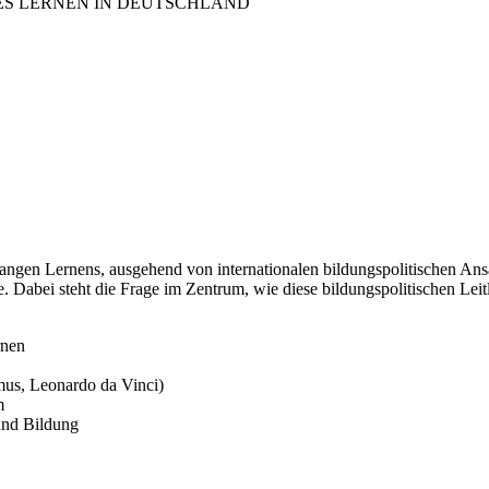
ES LERNEN IN DEUTSCHLAND
angen Lernens, ausgehend von internationalen bildungspolitischen Ansät
. Dabei steht die Frage im Zentrum, wie diese bildungspolitischen L
rnen
us, Leonardo da Vinci)
m
und Bildung