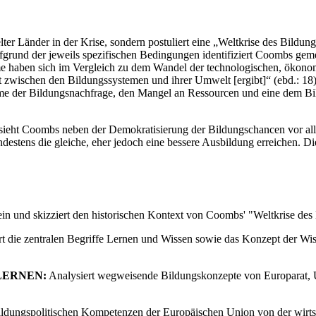
ter Länder in der Krise, sondern postuliert eine „Weltkrise des Bildu
fgrund der jeweils spezifischen Bedingungen identifiziert Coombs ge
me haben sich im Vergleich zu dem Wandel der technologischen, ökonom
ät zwischen den Bildungssystemen und ihrer Umwelt [ergibt]“ (ebd.: 18)
me der Bildungsnachfrage, den Mangel an Ressourcen und eine dem Bil
 sieht Coombs neben der Demokratisierung der Bildungschancen vor al
indestens die gleiche, eher jedoch eine bessere Ausbildung erreichen.
in und skizziert den historischen Kontext von Coombs' "Weltkrise des 
t die zentralen Begriffe Lernen und Wissen sowie das Konzept der Wiss
LERNEN:
Analysiert wegweisende Bildungskonzepte von Europarat
ildungspolitischen Kompetenzen der Europäischen Union von der wirtsc