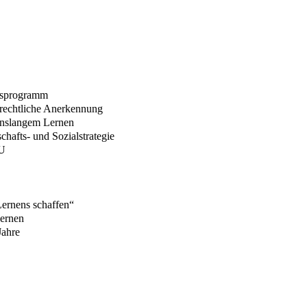
onsprogramm
rechtliche Anerkennung
enslangem Lernen
hafts- und Sozialstrategie
U
Lernens schaffen“
Lernen
Jahre