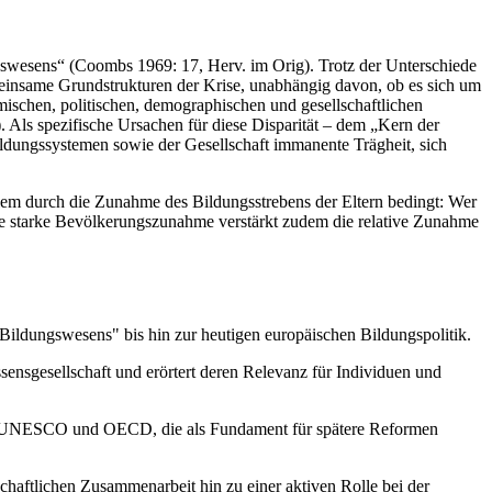
ngswesens“ (Coombs 1969: 17, Herv. im Orig). Trotz der Unterschiede
meinsame Grundstrukturen der Krise, unabhängig davon, ob es sich um
ischen, politischen, demographischen und gesellschaftlichen
. Als spezifische Ursachen für diese Disparität – dem „Kern der
dungssystemen sowie der Gesellschaft immanente Trägheit, sich
lem durch die Zunahme des Bildungsstrebens der Eltern bedingt: Wer
 Die starke Bevölkerungszunahme verstärkt zudem die relative Zunahme
Bildungswesens" bis hin zur heutigen europäischen Bildungspolitik.
ensgesellschaft und erörtert deren Relevanz für Individuen und
, UNESCO und OECD, die als Fundament für spätere Reformen
haftlichen Zusammenarbeit hin zu einer aktiven Rolle bei der