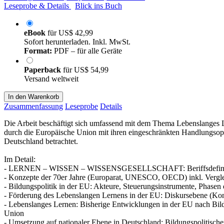
Leseprobe & Details
Blick ins Buch
eBook
für
US$ 42,99
Sofort herunterladen. Inkl. MwSt.
Format:
PDF – für alle Geräte
Paperback
für
US$ 54,99
Versand weltweit
In den Warenkorb
Zusammenfassung
Leseprobe
Details
Die Arbeit beschäftigt sich umfassend mit dem Thema Lebenslanges L
durch die Europäische Union mit ihren eingeschränkten Handlungsop
Deutschland betrachtet.
Im Detail:
- LERNEN – WISSEN – WISSENSGESELLSCHAFT: Beriffsdefinitionen
- Konzepte der 70er Jahre (Europarat, UNESCO, OECD) inkl. Vergle
- Bildungspolitik in der EU: Akteure, Steuerungsinstrumente, Phase
- Förderung des Lebenslangen Lernens in der EU: Diskursebene (Konz
- Lebenslanges Lernen: Bisherige Entwicklungen in der EU nach Bil
Union
- Umsetzung auf nationaler Ebene in Deutschland: Bildungspolitischer