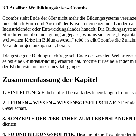
3.1 Auslöser Weltbildungskrise – Coombs
Coombs sieht Ende der 60er nicht mehr die Bildungssysteme vereinzel
hinsichtlich Form und Ausmaß der Krise in den einzelnen Ländern au
Industrieländer oder Entwicklungsländer handelt: Die Bildungssyste
Strukturen nicht schnell genug angepasst, woraus sich eine „Disparit
weltweiten Krise im Bildungswesen“ (ebd.) stellt Coombs die Zunah
Veränderungen anzupassen, heraus.
Die gestiegene Bildungsnachfrage seit Ende des zweiten Weltkrieges
selbst eine Grundausbildung erhalten hat, möchte für seine Kinder m
der Bildungsteilnehmer eines Jahrganges.
Zusammenfassung der Kapitel
1. EINLEITUNG:
Führt in die Thematik des lebenslangen Lernens e
2. LERNEN – WISSEN – WISSENSGESELLSCHAFT:
Definier
Gesellschaft.
3. KONZEPTE DER 70ER JAHRE ZUM LEBENSLANGEN 
dienten.
4. EU UND BILDUNGSPOLITIK:
Beschreibt die Evolution der b