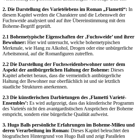
2. Die Darstellung des Varietélebens im Roman „Flametti“:
In
diesem Kapitel werden die Charaktere und die Lebenswelt der
Fuchsweide analysiert und auf ihre Übereinstimmung mit dem
Boheme-Begriff geprüft.
2.1 Bohemetypische Eigenschaften der ‚Fuchsweide’ und ihrer
Bewohner:
Hier wird untersucht, welche bohemetypischen
Merkmale, wie Hang zu Alkohol, Drogen oder eine unbürgerliche
Arbeitsmoral, auf die Romanfiguren zutreffen.
2.2 Die Darstellung der Fuchsweidenbewohner unter dem
Aspekt der antibürgerlichen Haltung der Boheme:
Dieses
Kapitel arbeitet heraus, dass die vermeintlich antibürgerliche
Haltung der Bewohner nur oberflächlich ist und sie letztlich
staatliche Strukturen anerkennen.
2.3 Die künstlerischen Darbietungen des ‚Flametti Varieté-
Ensembles’:
Es wird aufgezeigt, dass das künstlerische Programm
des Varietés nicht den avantgardistischen Ansprüchen der Boheme
entspricht, sondern eine bürgerliche Qualität aufweist.
3. Hugo Balls persönliche Erfahrungen im Boheme-Milieu und
deren Verarbeitung im Roman:
Dieses Kapitel beleuchtet den
biografischen Hintergrund von Hugo Ball und zeigt Parallelen