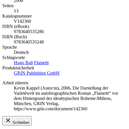
2006
Seiten
13
Katalognummer
V142360
ISBN (eBook)
9783640535286
ISBN (Buch)
9783640535248
Sprache
Deutsch
Schlagworte
Hugo Ball
Flametti
Produktsicherheit
GRIN Publishing GmbH
Arbeit zitieren
Kevin Kappel (Autor:in)
, 2006, Die Darstellung der
Varietéwelt im autobiographischen Roman „Flametti“ vor
dem Hintergrund des idealtypischen Boheme-Milieus,
München, GRIN Verlag,
https://www.grin.com/document/142360
Schließen