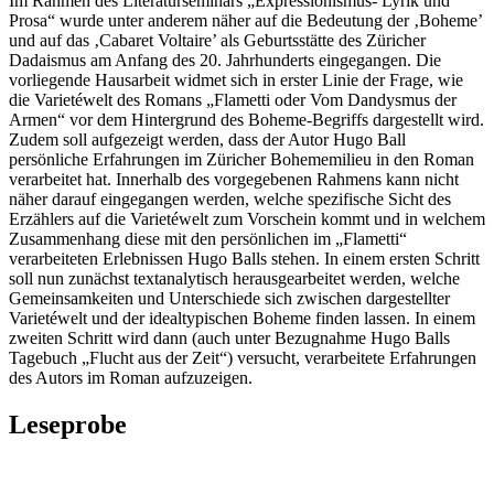
Im Rahmen des Literaturseminars „Expressionismus- Lyrik und
Prosa“ wurde unter anderem näher auf die Bedeutung der ‚Boheme’
und auf das ‚Cabaret Voltaire’ als Geburtsstätte des Züricher
Dadaismus am Anfang des 20. Jahrhunderts eingegangen. Die
vorliegende Hausarbeit widmet sich in erster Linie der Frage, wie
die Varietéwelt des Romans „Flametti oder Vom Dandysmus der
Armen“ vor dem Hintergrund des Boheme-Begriffs dargestellt wird.
Zudem soll aufgezeigt werden, dass der Autor Hugo Ball
persönliche Erfahrungen im Züricher Bohememilieu in den Roman
verarbeitet hat. Innerhalb des vorgegebenen Rahmens kann nicht
näher darauf eingegangen werden, welche spezifische Sicht des
Erzählers auf die Varietéwelt zum Vorschein kommt und in welchem
Zusammenhang diese mit den persönlichen im „Flametti“
verarbeiteten Erlebnissen Hugo Balls stehen. In einem ersten Schritt
soll nun zunächst textanalytisch herausgearbeitet werden, welche
Gemeinsamkeiten und Unterschiede sich zwischen dargestellter
Varietéwelt und der idealtypischen Boheme finden lassen. In einem
zweiten Schritt wird dann (auch unter Bezugnahme Hugo Balls
Tagebuch „Flucht aus der Zeit“) versucht, verarbeitete Erfahrungen
des Autors im Roman aufzuzeigen.
Leseprobe