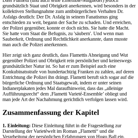
Dass Flametti (und auch seine Ensemble-Mitglieder) jedoch
grundsätzlich Staat und Obrigkeit anerkennen, wird besonders in der
kollektiven Stellungnahme zum antibürgerlichen Verhalten Dr.
Asfalgs deutlich: Der Dr. Asfalg in seinem Fanatismus ging
entschieden zu weit, begann der Sache zu schaden. Und erreichen,
der Polizei gegenüber, konnte er doch nichts. Sie hatte die Macht.
Sie hatte vom Staat die Befugnis, zu 'säubern'. Und wenn man
Sauberkeit, Ordnung und Rechtlichkeit anerkannte, dann musste
man auch die Polizei anerkennen.
Hier zeigt sich ganz deutlich, dass Flamettis Abneigung und Wut
gegenüber Polizei und Obrigkeit rein persönlicher und keineswegs
grundsätzlicher Natur ist. So hat er zum Beispiel auch eine
Konkubinatsstrafe von hundertachtzig Franken zu zahlen, auf deren
Entrichtung die Polizei ihn drängt. Flametti beruft sich sogar auf die
bürgerliche Ordnung und Staatsgewalt, indem er unter seinen
Indianerplakaten jedes Mal daraufhinweist, dass das „alleinige
Aufführungsrecht“ dem ‚Flametti Varieté-Ensemble’ obliegt und
man jede Art der Nachahmung gerichtlich verfolgen lassen wird.
Zusammenfassung der Kapitel
1. Einleitung:
Diese Einleitung führt in die Fragestellung zur
Darstellung der Varietéwelt im Roman „Flametti“ und die
Verarbeitung der persönlichen Erfahrungen von Hugo Ball ein.