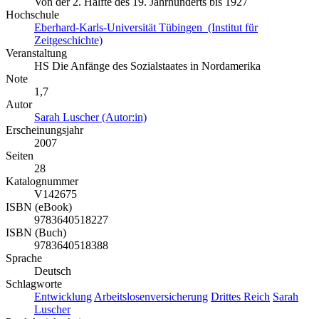
Von der 2. Hälfte des 19. Jahrhunderts bis 1927
Hochschule
Eberhard-Karls-Universität Tübingen (Institut für
Zeitgeschichte)
Veranstaltung
HS Die Anfänge des Sozialstaates in Nordamerika
Note
1,7
Autor
Sarah Luscher (Autor:in)
Erscheinungsjahr
2007
Seiten
28
Katalognummer
V142675
ISBN (eBook)
9783640518227
ISBN (Buch)
9783640518388
Sprache
Deutsch
Schlagworte
Entwicklung
Arbeitslosenversicherung
Drittes Reich
Sarah
Luscher