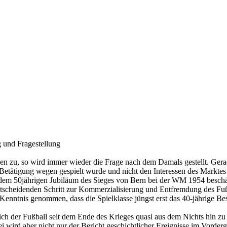
 und Fragestellung
en zu, so wird immer wieder die Frage nach dem Damals gestellt. Gerad
n Betätigung wegen gespielt wurde und nicht den Interessen des Markte
seit dem 50jährigen Jubiläum des Sieges von Bern bei der WM 1954 besch
tscheidenden Schritt zur Kommerzialisierung und Entfremdung des Fußba
Kenntnis genommen, dass die Spielklasse jüngst erst das 40-jährige Bes
sich der Fußball seit dem Ende des Krieges quasi aus dem Nichts hin zu 
ei wird aber nicht nur der Bericht geschichtlicher Ereignisse im Vorde