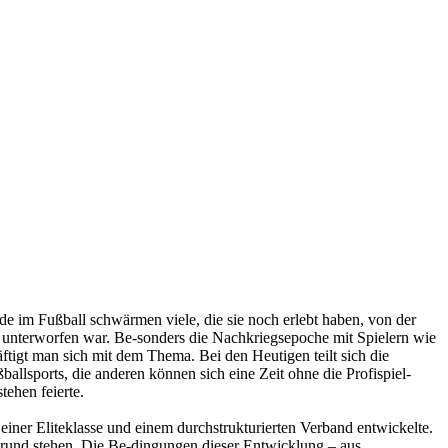
e im Fußball schwärmen viele, die sie noch erlebt haben, von der
s unterworfen war. Be-sonders die Nachkriegsepoche mit Spielern wie
äftigt man sich mit dem Thema. Bei den Heutigen teilt sich die
llsports, die anderen können sich eine Zeit ohne die Profispiel-
tehen feierte.
einer Eliteklasse und einem durchstrukturierten Verband entwickelte.
rgrund stehen. Die Be-dingungen dieser Entwicklung – aus