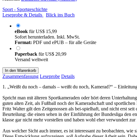
Sport - Sportgeschichte
Leseprobe & Details
Blick ins Buch
eBook
für
US$ 15,99
Sofort herunterladen. Inkl. MwSt.
Format:
PDF und ePUB – für alle Geräte
Paperback
für
US$ 20,99
Versand weltweit
In den Warenkorb
Zusammenfassung
Leseprobe
Details
1. „Weißt du noch – damals – weißt du noch, Kamerad?“ – Einleitung
Spricht man mit älteren Sportkameraden oder hört deren Unterhaltung
guten alten Zeit, als Fußball noch der Kameradschaft und sportliche
Fritz Walter gilt den Zeitgenossen als bei-spielhaft, und nicht erst 
Beurteilung: die einen sehen in der Einführung der Bundesliga den en
klasse gar nicht mehr vorstellen und haben wohl eher verwundert zur 
Aus welcher Sicht auch immer, es ist interessant zu beobachten, wie 
Diese Entwicklung aufzuzeigen, soll Aufgabe dieser Arbeit sein. Dab