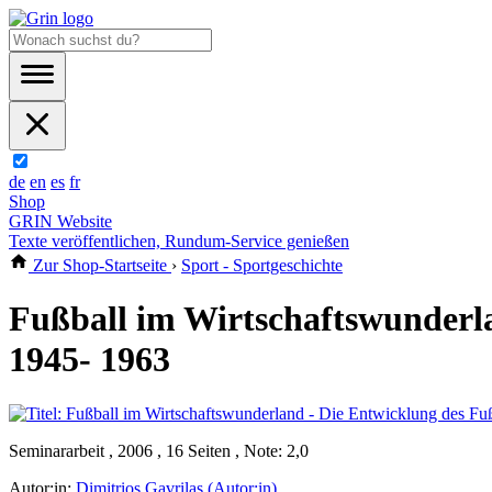
de
en
es
fr
Shop
GRIN Website
Texte veröffentlichen, Rundum-Service genießen
Zur Shop-Startseite
›
Sport - Sportgeschichte
Fußball im Wirtschaftswunderla
1945- 1963
Seminararbeit , 2006 , 16 Seiten , Note: 2,0
Autor:in:
Dimitrios Gavrilas (Autor:in)