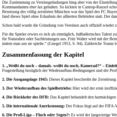
Die Zustimmung zu Vereinsgründungen hing aber von der Einstellung d
Kommandanten eher lax gehalten. So kickten in Castrop-Rauxel schon
Besetzung des völlig zerstörten München war das Spiel des FC Baye
fand dieses Spiel ohne Erlaubnis der alliierten Behörden statt. Der
Schon bald wurde die Gründung von Vereinen auch offiziell wieder z
Für die Spieler erwies es sich als einträglich, fußballerisches Tale
für Naturalien oder Sachleistungen aus. Fritz Walter wird mit der Bem
indem man um sie spielte.“ (Gnegel 1953, S. 94). Zahlreiche Teams be
Zusammenfassung der Kapitel
1. „Weißt du noch – damals- weißt du noch, Kamerad?“ – Einlei
Fragestellung bezüglich der Wiederaufbau-Bedingungen und der Profe
2. Die Ausgangslage 1945:
Dieses Kapitel beschreibt die Zerstörun
3. Der Wiederaufbau des Spielbetriebs:
Hier wird der erste inoffiz
4. Die Rückkehr des DFB:
Das Kapitel behandelt den hartnäckigen
5. Die internationale Anerkennung:
Der Fokus liegt auf der FIFA-
6. Die Profi-Liga – Fluch oder Segen?:
Es wird der langwierige Weg