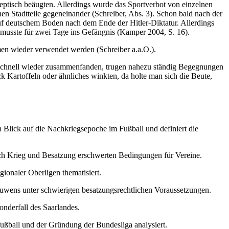
keptisch beäugten. Allerdings wurde das Sportverbot von einzelnen
n Stadtteile gegeneinander (Schreiber, Abs. 3). Schon bald nach der
f deutschem Boden nach dem Ende der Hitler-Diktatur. Allerdings
 musste für zwei Tage ins Gefängnis (Kamper 2004, S. 16).
men wieder verwendet werden (Schreiber a.a.O.).
cht schnell wieder zusammenfanden, trugen nahezu ständig Begegnungen
ck Kartoffeln oder ähnliches winkten, da holte man sich die Beute,
en Blick auf die Nachkriegsepoche im Fußball und definiert die
rch Krieg und Besatzung erschwerten Bedingungen für Vereine.
gionaler Oberligen thematisiert.
wens unter schwierigen besatzungsrechtlichen Voraussetzungen.
nderfall des Saarlandes.
fußball und der Gründung der Bundesliga analysiert.