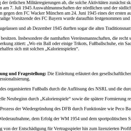
er örtlichen Militärregierungen ab, die solche Aktivitäten zunächst s
 am 7. Juli 1945 Auswahlmannschaften der nördlichen und der südliche
rn gegen den FC Wacker München am 24. Juni 1945 eines der ersten au
 damalige Vorsitzende des FC Bayern wurde daraufhin festgenommen und
ugelassen und ab Dezember 1945 durften sogar die alten Traditionsna
nt zu besitzen. Insbesondere die namhaften Vereinsmannschaften, die re
erkung zitiert: „Wo ein Ball oder einige Trikots, Fußballschuhe, ein Sa
halfen sich mit solchen „Kalorienspielen“.
tung und Fragestellung:
Die Einleitung erläutert den gesellschaftlich
ssionalisierung.
g des organisierten Fußballs durch die Auflösung des NSRL und die du
ielle Neubeginn durch „Kalorienspiele“ sowie die spätere Formierung re
 Prozess der Wiedergründung des DFB durch Funktionäre wie Peco Bau
Wiederaufnahme, dem Erfolg der WM 1954 und dem sportpolitischen So
 von der Entschädigung für Vertragsspieler hin zum lizenzierten Profi