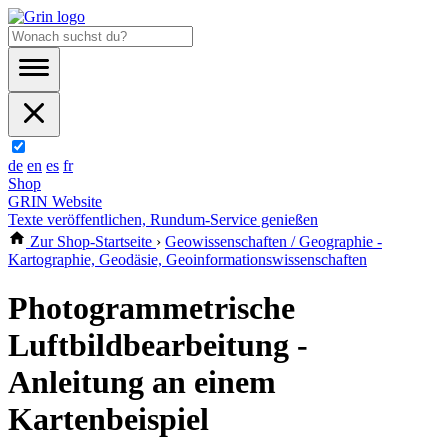
de
en
es
fr
Shop
GRIN Website
Texte veröffentlichen, Rundum-Service genießen
Zur Shop-Startseite
›
Geowissenschaften / Geographie -
Kartographie, Geodäsie, Geoinformationswissenschaften
Photogrammetrische
Luftbildbearbeitung -
Anleitung an einem
Kartenbeispiel