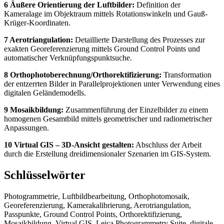
6 Äußere Orientierung der Luftbilder:
Definition der
Kameralage im Objektraum mittels Rotationswinkeln und Gauß-
Krüger-Koordinaten.
7 Aerotriangulation:
Detaillierte Darstellung des Prozesses zur
exakten Georeferenzierung mittels Ground Control Points und
automatischer Verknüpfungspunktsuche.
8 Orthophotoberechnung/Orthorektifizierung:
Transformation
der entzerrten Bilder in Parallelprojektionen unter Verwendung eines
digitalen Geländemodells.
9 Mosaikbildung:
Zusammenführung der Einzelbilder zu einem
homogenen Gesamtbild mittels geometrischer und radiometrischer
Anpassungen.
10 Virtual GIS – 3D-Ansicht gestalten:
Abschluss der Arbeit
durch die Erstellung dreidimensionaler Szenarien im GIS-System.
Schlüsselwörter
Photogrammetrie, Luftbildbearbeitung, Orthophotomosaik,
Georeferenzierung, Kamerakalibrierung, Aerotriangulation,
Passpunkte, Ground Control Points, Orthorektifizierung,
Mosaikbildung, Virtual GIS, Leica Photogrammetry Suite, digitale