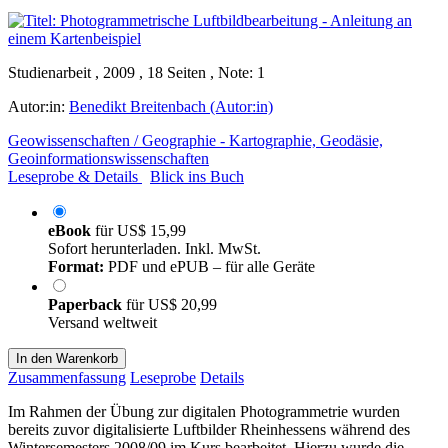
Studienarbeit , 2009 , 18 Seiten , Note: 1
Autor:in:
Benedikt Breitenbach (Autor:in)
Geowissenschaften / Geographie - Kartographie, Geodäsie,
Geoinformationswissenschaften
Leseprobe & Details
Blick ins Buch
eBook
für
US$ 15,99
Sofort herunterladen. Inkl. MwSt.
Format:
PDF und ePUB – für alle Geräte
Paperback
für
US$ 20,99
Versand weltweit
In den Warenkorb
Zusammenfassung
Leseprobe
Details
Im Rahmen der Übung zur digitalen Photogrammetrie wurden
bereits zuvor digitalisierte Luftbilder Rheinhessens während des
Wintersemesters 2008/09 im Kurs bearbeitet. Hierzu wurde die