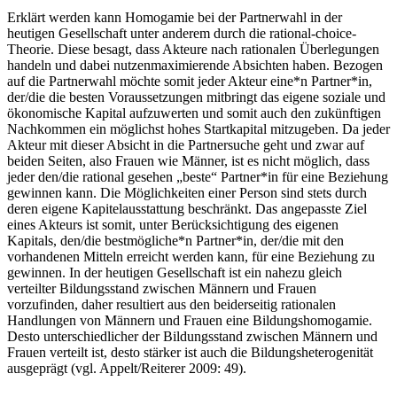
Erklärt werden kann Homogamie bei der Partnerwahl in der
heutigen Gesellschaft unter anderem durch die rational-choice-
Theorie. Diese besagt, dass Akteure nach rationalen Überlegungen
handeln und dabei nutzenmaximierende Absichten haben. Bezogen
auf die Partnerwahl möchte somit jeder Akteur eine*n Partner*in,
der/die die besten Voraussetzungen mitbringt das eigene soziale und
ökonomische Kapital aufzuwerten und somit auch den zukünftigen
Nachkommen ein möglichst hohes Startkapital mitzugeben. Da jeder
Akteur mit dieser Absicht in die Partnersuche geht und zwar auf
beiden Seiten, also Frauen wie Männer, ist es nicht möglich, dass
jeder den/die rational gesehen „beste“ Partner*in für eine Beziehung
gewinnen kann. Die Möglichkeiten einer Person sind stets durch
deren eigene Kapitelausstattung beschränkt. Das angepasste Ziel
eines Akteurs ist somit, unter Berücksichtigung des eigenen
Kapitals, den/die bestmögliche*n Partner*in, der/die mit den
vorhandenen Mitteln erreicht werden kann, für eine Beziehung zu
gewinnen. In der heutigen Gesellschaft ist ein nahezu gleich
verteilter Bildungsstand zwischen Männern und Frauen
vorzufinden, daher resultiert aus den beiderseitig rationalen
Handlungen von Männern und Frauen eine Bildungshomogamie.
Desto unterschiedlicher der Bildungsstand zwischen Männern und
Frauen verteilt ist, desto stärker ist auch die Bildungsheterogenität
ausgeprägt (vgl. Appelt/Reiterer 2009: 49).