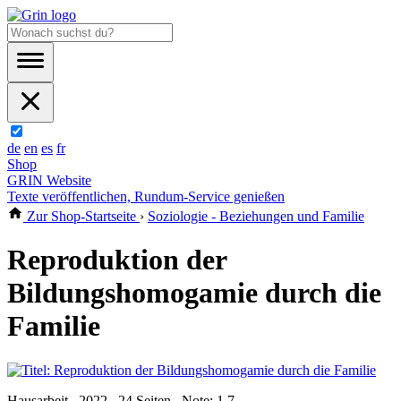
de
en
es
fr
Shop
GRIN Website
Texte veröffentlichen, Rundum-Service genießen
Zur Shop-Startseite
›
Soziologie - Beziehungen und Familie
Reproduktion der
Bildungshomogamie durch die
Familie
Hausarbeit , 2022 , 24 Seiten , Note: 1,7