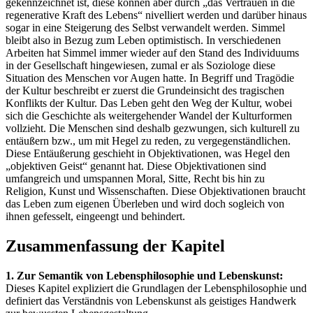
gekennzeichnet ist, diese können aber durch „das Vertrauen in die
regenerative Kraft des Lebens“ nivelliert werden und darüber hinaus
sogar in eine Steigerung des Selbst verwandelt werden. Simmel
bleibt also in Bezug zum Leben optimistisch. In verschiedenen
Arbeiten hat Simmel immer wieder auf den Stand des Individuums
in der Gesellschaft hingewiesen, zumal er als Soziologe diese
Situation des Menschen vor Augen hatte. In Begriff und Tragödie
der Kultur beschreibt er zuerst die Grundeinsicht des tragischen
Konflikts der Kultur. Das Leben geht den Weg der Kultur, wobei
sich die Geschichte als weitergehender Wandel der Kulturformen
vollzieht. Die Menschen sind deshalb gezwungen, sich kulturell zu
entäußern bzw., um mit Hegel zu reden, zu vergegenständlichen.
Diese Entäußerung geschieht in Objektivationen, was Hegel den
„objektiven Geist“ genannt hat. Diese Objektivationen sind
umfangreich und umspannen Moral, Sitte, Recht bis hin zu
Religion, Kunst und Wissenschaften. Diese Objektivationen braucht
das Leben zum eigenen Überleben und wird doch sogleich von
ihnen gefesselt, eingeengt und behindert.
Zusammenfassung der Kapitel
1. Zur Semantik von Lebensphilosophie und Lebenskunst:
Dieses Kapitel expliziert die Grundlagen der Lebensphilosophie und
definiert das Verständnis von Lebenskunst als geistiges Handwerk