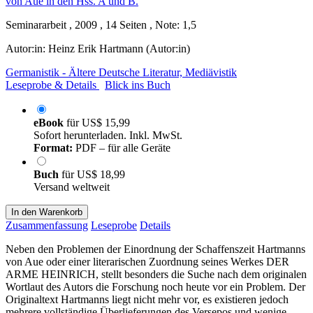
Seminararbeit , 2009 , 14 Seiten , Note: 1,5
Autor:in:
Heinz Erik Hartmann (Autor:in)
Germanistik - Ältere Deutsche Literatur, Mediävistik
Leseprobe & Details
Blick ins Buch
eBook
für
US$ 15,99
Sofort herunterladen. Inkl. MwSt.
Format:
PDF – für alle Geräte
Buch
für
US$ 18,99
Versand weltweit
In den Warenkorb
Zusammenfassung
Leseprobe
Details
Neben den Problemen der Einordnung der Schaffenszeit Hartmanns
von Aue oder einer literarischen Zuordnung seines Werkes DER
ARME HEINRICH, stellt besonders die Suche nach dem originalen
Wortlaut des Autors die Forschung noch heute vor ein Problem. Der
Originaltext Hartmanns liegt nicht mehr vor, es existieren jedoch
mehrere vollständige Überlieferungen des Versepos und wenige