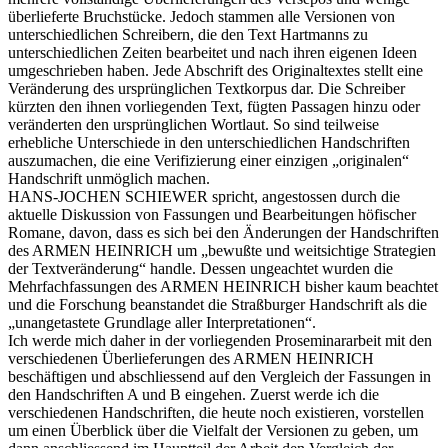
überlieferte Bruchstücke. Jedoch stammen alle Versionen von
unterschiedlichen Schreibern, die den Text Hartmanns zu
unterschiedlichen Zeiten bearbeitet und nach ihren eigenen Ideen
umgeschrieben haben. Jede Abschrift des Originaltextes stellt eine
Veränderung des ursprünglichen Textkorpus dar. Die Schreiber
kürzten den ihnen vorliegenden Text, fügten Passagen hinzu oder
veränderten den ursprünglichen Wortlaut. So sind teilweise
erhebliche Unterschiede in den unterschiedlichen Handschriften
auszumachen, die eine Verifizierung einer einzigen „originalen“
Handschrift unmöglich machen.
HANS-JOCHEN SCHIEWER spricht, angestossen durch die
aktuelle Diskussion von Fassungen und Bearbeitungen höfischer
Romane, davon, dass es sich bei den Änderungen der Handschriften
des ARMEN HEINRICH um „bewußte und weitsichtige Strategien
der Textveränderung“ handle. Dessen ungeachtet wurden die
Mehrfachfassungen des ARMEN HEINRICH bisher kaum beachtet
und die Forschung beanstandet die Straßburger Handschrift als die
„unangetastete Grundlage aller Interpretationen“.
Ich werde mich daher in der vorliegenden Proseminararbeit mit den
verschiedenen Überlieferungen des ARMEN HEINRICH
beschäftigen und abschliessend auf den Vergleich der Fassungen in
den Handschriften A und B eingehen. Zuerst werde ich die
verschiedenen Handschriften, die heute noch existieren, vorstellen
um einen Überblick über die Vielfalt der Versionen zu geben, um