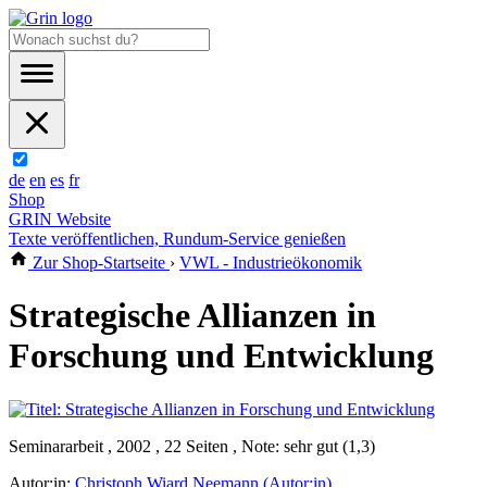
de
en
es
fr
Shop
GRIN Website
Texte veröffentlichen, Rundum-Service genießen
Zur Shop-Startseite
›
VWL - Industrieökonomik
Strategische Allianzen in
Forschung und Entwicklung
Seminararbeit , 2002 , 22 Seiten , Note: sehr gut (1,3)
Autor:in:
Christoph Wiard Neemann (Autor:in)