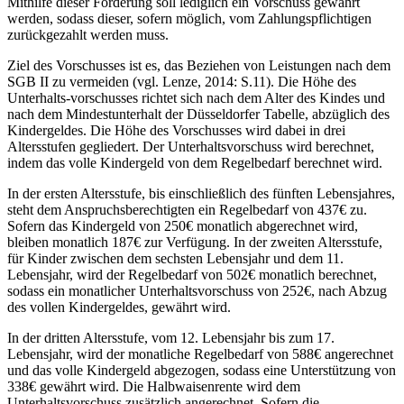
Mithilfe dieser Förderung soll lediglich ein Vorschuss gewährt
werden, sodass dieser, sofern möglich, vom Zahlungspflichtigen
zurückgezahlt werden muss.
Ziel des Vorschusses ist es, das Beziehen von Leistungen nach dem
SGB II zu vermeiden (vgl. Lenze, 2014: S.11). Die Höhe des
Unterhalts-vorschusses richtet sich nach dem Alter des Kindes und
nach dem Mindestunterhalt der Düsseldorfer Tabelle, abzüglich des
Kindergeldes. Die Höhe des Vorschusses wird dabei in drei
Altersstufen gegliedert. Der Unterhaltsvorschuss wird berechnet,
indem das volle Kindergeld von dem Regelbedarf berechnet wird.
In der ersten Altersstufe, bis einschließlich des fünften Lebensjahres,
steht dem Anspruchsberechtigten ein Regelbedarf von 437€ zu.
Sofern das Kindergeld von 250€ monatlich abgerechnet wird,
bleiben monatlich 187€ zur Verfügung. In der zweiten Altersstufe,
für Kinder zwischen dem sechsten Lebensjahr und dem 11.
Lebensjahr, wird der Regelbedarf von 502€ monatlich berechnet,
sodass ein monatlicher Unterhaltsvorschuss von 252€, nach Abzug
des vollen Kindergeldes, gewährt wird.
In der dritten Altersstufe, vom 12. Lebensjahr bis zum 17.
Lebensjahr, wird der monatliche Regelbedarf von 588€ angerechnet
und das volle Kindergeld abgezogen, sodass eine Unterstützung von
338€ gewährt wird. Die Halbwaisenrente wird dem
Unterhaltsvorschuss zusätzlich angerechnet. Sofern die