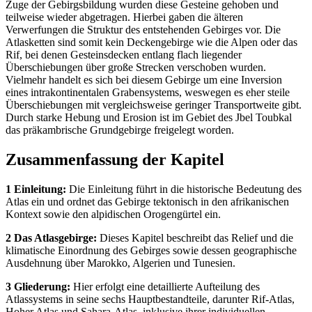
Zuge der Gebirgsbildung wurden diese Gesteine gehoben und
teilweise wieder abgetragen. Hierbei gaben die älteren
Verwerfungen die Struktur des entstehenden Gebirges vor. Die
Atlasketten sind somit kein Deckengebirge wie die Alpen oder das
Rif, bei denen Gesteinsdecken entlang flach liegender
Überschiebungen über große Strecken verschoben wurden.
Vielmehr handelt es sich bei diesem Gebirge um eine Inversion
eines intrakontinentalen Grabensystems, weswegen es eher steile
Überschiebungen mit vergleichsweise geringer Transportweite gibt.
Durch starke Hebung und Erosion ist im Gebiet des Jbel Toubkal
das präkambrische Grundgebirge freigelegt worden.
Zusammenfassung der Kapitel
1 Einleitung:
Die Einleitung führt in die historische Bedeutung des
Atlas ein und ordnet das Gebirge tektonisch in den afrikanischen
Kontext sowie den alpidischen Orogengürtel ein.
2 Das Atlasgebirge:
Dieses Kapitel beschreibt das Relief und die
klimatische Einordnung des Gebirges sowie dessen geographische
Ausdehnung über Marokko, Algerien und Tunesien.
3 Gliederung:
Hier erfolgt eine detaillierte Aufteilung des
Atlassystems in seine sechs Hauptbestandteile, darunter Rif-Atlas,
Hoher Atlas und Sahara-Atlas, inklusive ihrer individuellen