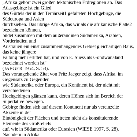
„Afrika gehört zwei großen tektonischen Erdregionen an. Das
Atlasgebirge ist ein Glied
des Gürtels der in der Tertiärzeit1 gefalteten Hochgebirge, die
Südeuropa und Asien
durchziehen. Das übrige Afrika, das wir als die afrikanische Platte2
bezeichnen können,
bildet zusammen mit dem außerandinen Südamerika, Arabien,
Vorderindien und
Australien ein einst zusammenhängendes Gebiet gleichartigen Baus,
das keine jüngere
Faltung mehr erlitten hat, und von E. Suess als Gondwanaland
bezeichnet worden ist“
(JAEGER 1954, S. 53).
Das vorangehende Zitat von Fritz Jaeger zeigt, dass Afrika, im
Gegensatz zu Gegenden
wie Südamerika oder Europa, ein Kontinent ist, der nicht mit
verschiedenen
Hochgebirgen glänzen kann, deren Höhen sich im Bereich der
Superlative bewegen.
Gebirge finden sich auf diesem Kontinent nur als vereinzelte
Akzente in der
Eintönigkeit der Flächen und treten nicht als konstituierende
Elemente des Großreliefs
auf, wie in Südamerika oder Eurasien (WIESE 1997, S. 28).
Nachdem in Afrika