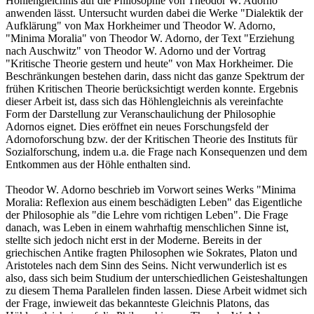
Höhlengleichnis auf die Philosophie von Theodor W. Adorno
anwenden lässt. Untersucht wurden dabei die Werke "Dialektik der
Aufklärung" von Max Horkheimer und Theodor W. Adorno,
"Minima Moralia" von Theodor W. Adorno, der Text "Erziehung
nach Auschwitz" von Theodor W. Adorno und der Vortrag
"Kritische Theorie gestern und heute" von Max Horkheimer. Die
Beschränkungen bestehen darin, dass nicht das ganze Spektrum der
frühen Kritischen Theorie berücksichtigt werden konnte. Ergebnis
dieser Arbeit ist, dass sich das Höhlengleichnis als vereinfachte
Form der Darstellung zur Veranschaulichung der Philosophie
Adornos eignet. Dies eröffnet ein neues Forschungsfeld der
Adornoforschung bzw. der der Kritischen Theorie des Instituts für
Sozialforschung, indem u.a. die Frage nach Konsequenzen und dem
Entkommen aus der Höhle enthalten sind.
Theodor W. Adorno beschrieb im Vorwort seines Werks "Minima
Moralia: Reflexion aus einem beschädigten Leben" das Eigentliche
der Philosophie als "die Lehre vom richtigen Leben". Die Frage
danach, was Leben in einem wahrhaftig menschlichen Sinne ist,
stellte sich jedoch nicht erst in der Moderne. Bereits in der
griechischen Antike fragten Philosophen wie Sokrates, Platon und
Aristoteles nach dem Sinn des Seins. Nicht verwunderlich ist es
also, dass sich beim Studium der unterschiedlichen Geisteshaltungen
zu diesem Thema Parallelen finden lassen. Diese Arbeit widmet sich
der Frage, inwieweit das bekannteste Gleichnis Platons, das