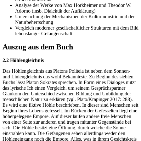
Analyse der Werke von Max Horkheimer und Theodor W.
Adorno (insb. Dialektik der Aufklärung)
Untersuchung der Mechanismen der Kulturindustrie und der
Naturbeherrschung
Vergleich moderner gesellschaftlicher Strukturen mit dem Bild
lebenslanger Gefangenschaft
Auszug aus dem Buch
2.2 Höhlengleichnis
Das Höhlengleichnis aus Platons Politeia ist neben dem Sonnen-
und Liniengleichnis das wohl Bekannteste. Zu Beginn des siebten
Buchs lässt Platon Sokrates sprechen. In Form eines Dialoges nutzt
das lyrische Ich einen Vergleich, um seinem Gesprächspartner
Glaukom den Unterschied zwischen Bildung und Unbildung der
menschlichen Natur zu erklären (vgl. Plato/Krapinger 2017: 288).
Es wird eine fiktive Höhle beschrieben. In dieser sind Menschen seit
Beginn ihres Lebens gefesselt. Im Rücken der Gefesselten liegt eine
höhergelegene Empore. Auf dieser laufen andere freie Menschen
von einer Seite zur anderen und tragen mitunter Gegenstände bei
sich. Die Höhle besitzt eine Öffnung, durch welche die Sonne
einstrahlen kann. Die Gefangenen sehen allerdings weder den
Höhleneingang noch die Empore. Alles, was in ihrem Gesichtskreis