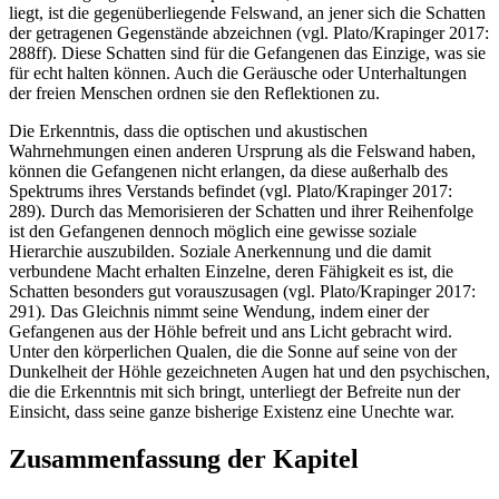
liegt, ist die gegenüberliegende Felswand, an jener sich die Schatten
der getragenen Gegenstände abzeichnen (vgl. Plato/Krapinger 2017:
288ff). Diese Schatten sind für die Gefangenen das Einzige, was sie
für echt halten können. Auch die Geräusche oder Unterhaltungen
der freien Menschen ordnen sie den Reflektionen zu.
Die Erkenntnis, dass die optischen und akustischen
Wahrnehmungen einen anderen Ursprung als die Felswand haben,
können die Gefangenen nicht erlangen, da diese außerhalb des
Spektrums ihres Verstands befindet (vgl. Plato/Krapinger 2017:
289). Durch das Memorisieren der Schatten und ihrer Reihenfolge
ist den Gefangenen dennoch möglich eine gewisse soziale
Hierarchie auszubilden. Soziale Anerkennung und die damit
verbundene Macht erhalten Einzelne, deren Fähigkeit es ist, die
Schatten besonders gut vorauszusagen (vgl. Plato/Krapinger 2017:
291). Das Gleichnis nimmt seine Wendung, indem einer der
Gefangenen aus der Höhle befreit und ans Licht gebracht wird.
Unter den körperlichen Qualen, die die Sonne auf seine von der
Dunkelheit der Höhle gezeichneten Augen hat und den psychischen,
die die Erkenntnis mit sich bringt, unterliegt der Befreite nun der
Einsicht, dass seine ganze bisherige Existenz eine Unechte war.
Zusammenfassung der Kapitel