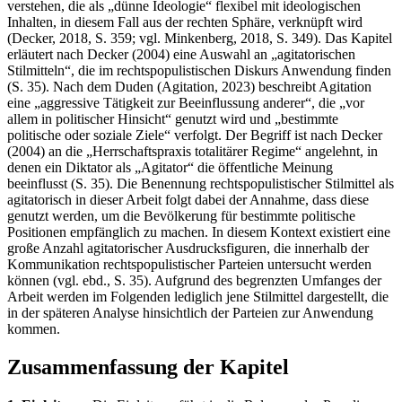
verstehen, die als „dünne Ideologie“ flexibel mit ideologischen
Inhalten, in diesem Fall aus der rechten Sphäre, verknüpft wird
(Decker, 2018, S. 359; vgl. Minkenberg, 2018, S. 349). Das Kapitel
erläutert nach Decker (2004) eine Auswahl an „agitatorischen
Stilmitteln“, die im rechtspopulistischen Diskurs Anwendung finden
(S. 35). Nach dem Duden (Agitation, 2023) beschreibt Agitation
eine „aggressive Tätigkeit zur Beeinflussung anderer“, die „vor
allem in politischer Hinsicht“ genutzt wird und „bestimmte
politische oder soziale Ziele“ verfolgt. Der Begriff ist nach Decker
(2004) an die „Herrschaftspraxis totalitärer Regime“ angelehnt, in
denen ein Diktator als „Agitator“ die öffentliche Meinung
beeinflusst (S. 35). Die Benennung rechtspopulistischer Stilmittel als
agitatorisch in dieser Arbeit folgt dabei der Annahme, dass diese
genutzt werden, um die Bevölkerung für bestimmte politische
Positionen empfänglich zu machen. In diesem Kontext existiert eine
große Anzahl agitatorischer Ausdrucksfiguren, die innerhalb der
Kommunikation rechtspopulistischer Parteien untersucht werden
können (vgl. ebd., S. 35). Aufgrund des begrenzten Umfanges der
Arbeit werden im Folgenden lediglich jene Stilmittel dargestellt, die
in der späteren Analyse hinsichtlich der Parteien zur Anwendung
kommen.
Zusammenfassung der Kapitel