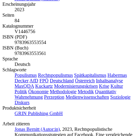
Erscheinungsjahr
2023
Seiten
84
Katalognummer
V1446756
ISBN (PDF)
9783963553554
ISBN (Buch)
9783963553561
Sprache
Deutsch
Schlagworte
Populismus
Rechtspopulismus
Spätkapitalismus
Habermas
Decker
AfD
FPÖ
Deutschland
Österreich
Inhaltsanalyse
MaxQDA
Kuckartz
Modernisierungskrisen
Krise
Kultur
Politik
Ökonomie
Methodologie
Metodik
Quantitativ
Wahrnehmung
Perzeption
Medienwissenschaften
Soziologie
Diskurs
Produktsicherheit
GRIN Publishing GmbH
Arbeit zitieren
Jonas Bernitt (Autor:in)
, 2023, Rechtspopulistische
Kommunikationsstrategien auf Facebook. Eine vergleichende