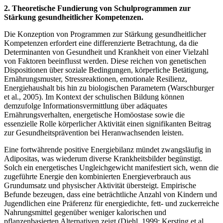
2. Theoretische Fundierung von Schulprogrammen zur
Stärkung gesundheitlicher Kompetenzen.
Die Konzeption von Programmen zur Stärkung gesundheitlicher
Kompetenzen erfordert eine differenzierte Betrachtung, da die
Determinanten von Gesundheit und Krankheit von einer Vielzahl
von Faktoren beeinflusst werden. Diese reichen von genetischen
Dispositionen über soziale Bedingungen, körperliche Betätigung,
Ernährungsmuster, Stressreaktionen, emotionale Resilienz,
Energiehaushalt bis hin zu biologischen Parametern (Warschburger
et al., 2005). Im Kontext der schulischen Bildung können
demzufolge Informationsvermittlung über adäquates
Ernährungsverhalten, energetische Homöostase sowie die
essenzielle Rolle körperlicher Aktivität einen signifikanten Beitrag
zur Gesundheitsprävention bei Heranwachsenden leisten.
Eine fortwährende positive Energiebilanz mündet zwangsläufig in
Adipositas, was wiederum diverse Krankheitsbilder begünstigt.
Solch ein energetisches Ungleichgewicht manifestiert sich, wenn die
zugeführte Energie den kombinierten Energieverbrauch aus
Grundumsatz und physischer Aktivität übersteigt. Empirische
Befunde bezeugen, dass eine beträchtliche Anzahl von Kindern und
Jugendlichen eine Präferenz für energiedichte, fett- und zuckerreiche
Nahrungsmittel gegenüber weniger kalorischen und
pflanzenbasierten Alternativen zeigt (Diehl, 1999; Kersting et al.,