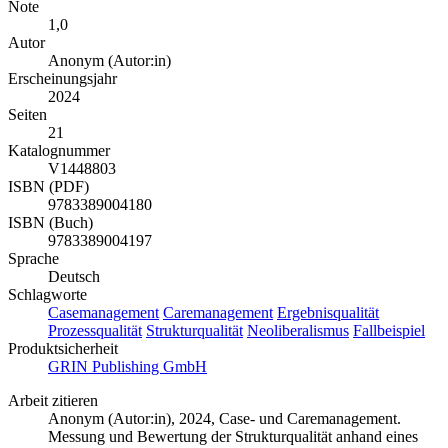
Note
1,0
Autor
Anonym (Autor:in)
Erscheinungsjahr
2024
Seiten
21
Katalognummer
V1448803
ISBN (PDF)
9783389004180
ISBN (Buch)
9783389004197
Sprache
Deutsch
Schlagworte
Casemanagement
Caremanagement
Ergebnisqualität
Prozessqualität
Strukturqualität
Neoliberalismus
Fallbeispiel
Produktsicherheit
GRIN Publishing GmbH
Arbeit zitieren
Anonym (Autor:in)
, 2024, Case- und Caremanagement.
Messung und Bewertung der Strukturqualität anhand eines